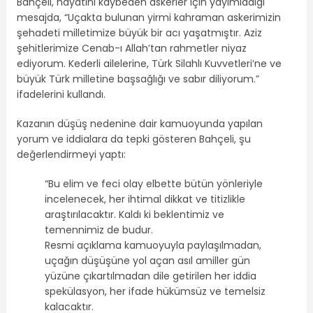
Bahçeli, hayatını kaybeden askerler için yayımladığı
mesajda, “Uçakta bulunan yirmi kahraman askerimizin
şehadeti milletimize büyük bir acı yaşatmıştır. Aziz
şehitlerimize Cenab-ı Allah’tan rahmetler niyaz
ediyorum. Kederli ailelerine, Türk Silahlı Kuvvetleri’ne ve
büyük Türk milletine başsağlığı ve sabır diliyorum.”
ifadelerini kullandı.
Kazanın düşüş nedenine dair kamuoyunda yapılan
yorum ve iddialara da tepki gösteren Bahçeli, şu
değerlendirmeyi yaptı:
“Bu elim ve feci olay elbette bütün yönleriyle
incelenecek, her ihtimal dikkat ve titizlikle
araştırılacaktır. Kaldı ki beklentimiz ve
temennimiz de budur.
Resmi açıklama kamuoyuyla paylaşılmadan,
uçağın düşüşüne yol açan asıl amiller gün
yüzüne çıkartılmadan dile getirilen her iddia
spekülasyon, her ifade hükümsüz ve temelsiz
kalacaktır.