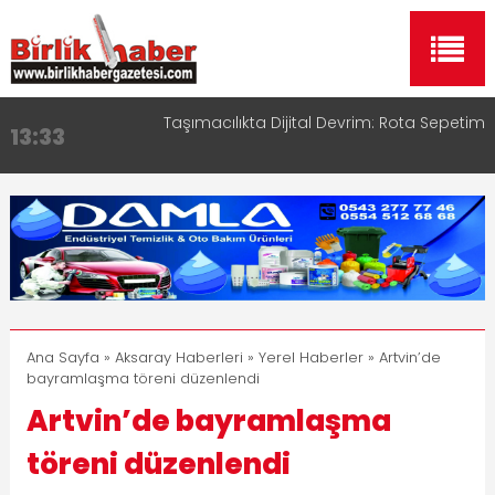
Taşımacılıkta Dijital Devrim: Rota Sepetim
13:33
Aksaray OSB Bölge Müdürü Makam Koltuğunu
17:15
Çocuklara Bıraktı
Aksaray Esnaf Rehberi ile Google ve Yapay Zeka
16:00
Aramalarında Öne Çıkın
Aksaray Esnaf Rehberi Hizmete Girdi
8:23
Birlikhaber.com Yayın Hayatına Başladı | Hızlı ve
11:30
Akıllı Haber Platformu
Ana Sayfa
»
Aksaray Haberleri
»
Yerel Haberler
» Artvin’de
bayramlaşma töreni düzenlendi
Artvin’de bayramlaşma
töreni düzenlendi