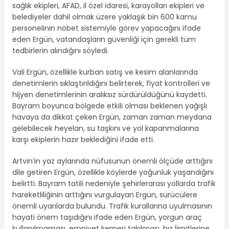
sağlık ekipleri, AFAD, il özel idaresi, karayolları ekipleri ve
belediyeler dahil olmak üzere yaklaşık bin 600 kamu
personelinin nöbet sistemiyle görev yapacağını ifade
eden Ergün, vatandaşların güvenliği için gerekli tüm
tedbirlerin alındığını söyledi.
Vali Ergün, özellikle kurban satış ve kesim alanlarında
denetimlerin sıklaştırıldığını belirterek, fiyat kontrolleri ve
hijyen denetimlerinin aralıksız sürdürüldüğünü kaydetti.
Bayram boyunca bölgede etkili olması beklenen yağışlı
havaya da dikkat çeken Ergün, zaman zaman meydana
gelebilecek heyelan, su taşkını ve yol kapanmalarına
karşı ekiplerin hazır beklediğini ifade etti.
Artvin’in yaz aylarında nüfusunun önemli ölçüde arttığını
dile getiren Ergün, özellikle köylerde yoğunluk yaşandığını
belirtti. Bayram tatili nedeniyle şehirlerarası yollarda trafik
hareketliliğinin arttığını vurgulayan Ergün, sürücülere
önemli uyarılarda bulundu. Trafik kurallarına uyulmasının
hayati önem taşıdığını ifade eden Ergün, yorgun araç
kullanılmaması, emniyet kemeri takılması, hız limitlerine