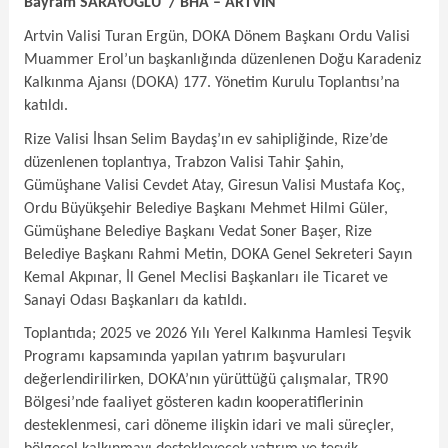
Bayram SARAYOĞLU / BHA – ARTVİN
Artvin Valisi Turan Ergün, DOKA Dönem Başkanı Ordu Valisi
Muammer Erol’un başkanlığında düzenlenen Doğu Karadeniz
Kalkınma Ajansı (DOKA) 177. Yönetim Kurulu Toplantısı’na
katıldı.
Rize Valisi İhsan Selim Baydaş’ın ev sahipliğinde, Rize’de
düzenlenen toplantıya, Trabzon Valisi Tahir Şahin,
Gümüşhane Valisi Cevdet Atay, Giresun Valisi Mustafa Koç,
Ordu Büyükşehir Belediye Başkanı Mehmet Hilmi Güler,
Gümüşhane Belediye Başkanı Vedat Soner Başer, Rize
Belediye Başkanı Rahmi Metin, DOKA Genel Sekreteri Sayın
Kemal Akpınar, İl Genel Meclisi Başkanları ile Ticaret ve
Sanayi Odası Başkanları da katıldı.
Toplantıda; 2025 ve 2026 Yılı Yerel Kalkınma Hamlesi Teşvik
Programı kapsamında yapılan yatırım başvuruları
değerlendirilirken, DOKA’nın yürüttüğü çalışmalar, TR90
Bölgesi’nde faaliyet gösteren kadın kooperatiflerinin
desteklenmesi, cari döneme ilişkin idari ve mali süreçler,