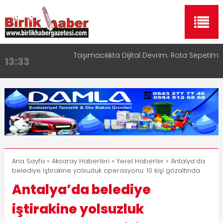
Taşımacılıkta Dijital Devrim: Rota Sepetim
13:33
Aksaray OSB Bölge Müdürü Makam Koltuğunu
17:15
Çocuklara Bıraktı
Aksaray Esnaf Rehberi ile Google ve Yapay Zeka
16:00
Aramalarında Öne Çıkın
Aksaray Esnaf Rehberi Hizmete Girdi
8:23
Birlikhaber.com Yayın Hayatına Başladı | Hızlı ve
11:30
Akıllı Haber Platformu
Ana Sayfa
»
Aksaray Haberleri
»
Yerel Haberler
» Antalya’da
belediye iştirakine yolsuzluk operasyonu: 10 kişi gözaltında
Antalya’da belediye
iştirakine yolsuzluk