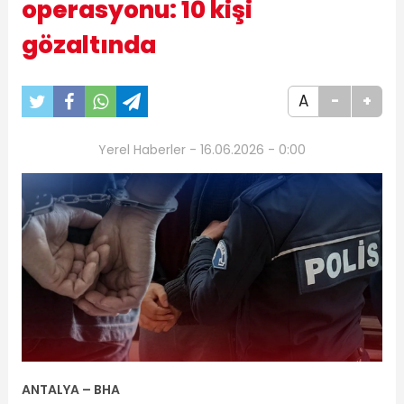
operasyonu: 10 kişi
gözaltında
A
-
+
Yerel Haberler - 16.06.2026 - 0:00
ANTALYA – BHA