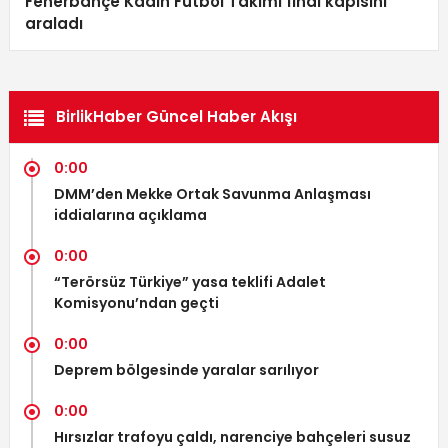
Fenerbahçe Kadın Futbol Takımı final kapısını
araladı
BirlikHaber Güncel Haber Akışı
0:00
DMM’den Mekke Ortak Savunma Anlaşması
iddialarına açıklama
0:00
“Terörsüz Türkiye” yasa teklifi Adalet
Komisyonu’ndan geçti
0:00
Deprem bölgesinde yaralar sarılıyor
0:00
Hırsızlar trafoyu çaldı, narenciye bahçeleri susuz