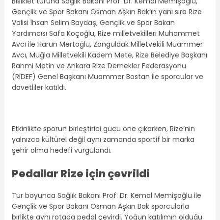
Bisiklet turuna Sağlık Bakanı Prof. Dr. Kemal Memişoğlu,
Gençlik ve Spor Bakanı Osman Aşkın Bak’ın yanı sıra Rize
Valisi İhsan Selim Baydaş, Gençlik ve Spor Bakan
Yardımcısı Safa Koçoğlu, Rize milletvekilleri Muhammet
Avcı ile Harun Mertoğlu, Zonguldak Milletvekili Muammer
Avcı, Muğla Milletvekili Kadem Mete, Rize Belediye Başkanı
Rahmi Metin ve Ankara Rize Dernekler Federasyonu
(RİDEF) Genel Başkanı Muammer Bostan ile sporcular ve
davetliler katıldı.
Etkinlikte sporun birleştirici gücü öne çıkarken, Rize’nin
yalnızca kültürel değil aynı zamanda sportif bir marka
şehir olma hedefi vurgulandı.
Pedallar Rize için çevrildi
Tur boyunca Sağlık Bakanı Prof. Dr. Kemal Memişoğlu ile
Gençlik ve Spor Bakanı Osman Aşkın Bak sporcularla
birlikte aynı rotada pedal çevirdi. Yoğun katılımın olduğu