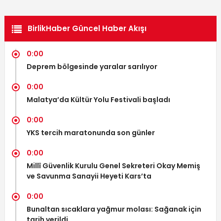
BirlikHaber Güncel Haber Akışı
0:00
Deprem bölgesinde yaralar sarılıyor
0:00
Malatya’da Kültür Yolu Festivali başladı
0:00
YKS tercih maratonunda son günler
0:00
Millî Güvenlik Kurulu Genel Sekreteri Okay Memiş
ve Savunma Sanayii Heyeti Kars’ta
0:00
Bunaltan sıcaklara yağmur molası: Sağanak için
tarih verildi