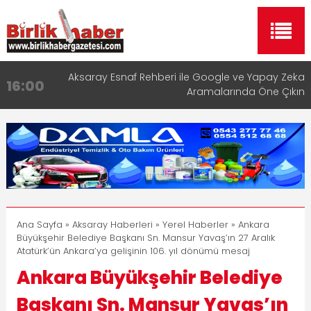
Aksaray Esnaf Rehberi ile Google ve Yapay Zeka
16:00
Aramalarında Öne Çıkın
Aksaray Esnaf Rehberi Hizmete Girdi
8:23
Birlikhaber.com Yayın Hayatına Başladı | Hızlı ve
11:30
Akıllı Haber Platformu
Taşımacılıkta Dijital Devrim: Rota Sepetim
13:33
Aksaray OSB Bölge Müdürü Makam Koltuğunu
17:15
Çocuklara Bıraktı
Ana Sayfa
»
Aksaray Haberleri
»
Yerel Haberler
» Ankara
Büyükşehir Belediye Başkanı Sn. Mansur Yavaş’ın 27 Aralık
Atatürk’ün Ankara’ya gelişinin 106. yıl dönümü mesaj
Ankara Büyükşehir Belediye
Başkanı Sn. Mansur Yavaş’ın