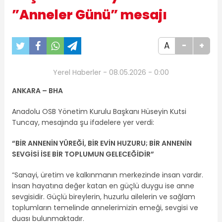
”Anneler Günü” mesajı
A
-
+
Yerel Haberler - 08.05.2026 - 0:00
ANKARA – BHA
Anadolu OSB Yönetim Kurulu Başkanı Hüseyin Kutsi
Tuncay, mesajında şu ifadelere yer verdi:
“BİR ANNENİN YÜREĞİ, BİR EVİN HUZURU; BİR ANNENİN
SEVGİSİ İSE BİR TOPLUMUN GELECEĞİDİR”
“Sanayi, üretim ve kalkınmanın merkezinde insan vardır.
İnsan hayatına değer katan en güçlü duygu ise anne
sevgisidir. Güçlü bireylerin, huzurlu ailelerin ve sağlam
toplumların temelinde annelerimizin emeği, sevgisi ve
duası bulunmaktadır.