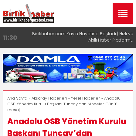
Birlikhaber.com Yayın Hayatına Başladı | Hızlı ve
11:30
Akıllı Haber Platformu
Taşımacılıkta Dijital Devrim: Rota Sepetim
13:33
Aksaray OSB Bölge Müdürü Makam Koltuğunu
17:15
Çocuklara Bıraktı
Aksaray Esnaf Rehberi ile Google ve Yapay Zeka
16:00
Aramalarında Öne Çıkın
Aksaray Esnaf Rehberi Hizmete Girdi
8:23
Ana Sayfa
»
Aksaray Haberleri
»
Yerel Haberler
» Anadolu
OSB Yönetim Kurulu Başkanı Tuncay’dan ”Anneler Günü”
mesajı
Anadolu OSB Yönetim Kurulu
Başkanı Tuncay’dan