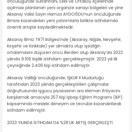
öncülüğünde Sultanhanı, Eskil ve Ortaköy ilçelerinde
açılması planlanan yeni organize sanayi bölgeleri ve yine
Aksaray Valisi Sayın Hamza AYDOĞDU’nun öncülüğünde
ilimize kazandırılan yeni yatırımlarla birlikte istihdamda
önemli artışlar kaydedilmektedir.
Aksaray İlimiz TR71 Bölgesi’nde (Aksaray, Niğde, Nevşehir,
Kırşehir ve Kırıkkale) yer almakta olup işsizliğin
ortalamasını düşüren öncü illerden olup Aksaray’da 2022
yılında 9.106 kişilik istihdam gerçekleşmiştir. 2023 yılı ilk
çeyreğinde 2.406 kişi istihdam edilmiştir.
Aksaray Valiliği öncülüğünde; İŞKUR İl Müdürlüğü
tarafından 2023 yılında gerçekleştirilen çalışmalar
doğrultusunda işgücü piyasasının ara eleman ihtiyacını
karşılamak amacıyla 257 kişi İşbaşı Eğitim Programı (İEP)
kapsamında mesleki deneyim ve tecrübe kazandırılarak
istihdam edilmiştir.
2023 YILINDA İSTİHDAM DA %26’LIK ARTIŞ GERÇEKLEŞTİ.