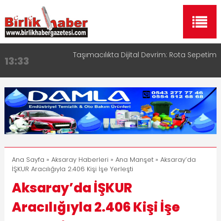
Aksaray OSB Bölge Müdürü Makam Koltuğunu
17:15
Çocuklara Bıraktı
Aksaray Esnaf Rehberi ile Google ve Yapay Zeka
16:00
Aramalarında Öne Çıkın
Aksaray Esnaf Rehberi Hizmete Girdi
8:23
Birlikhaber.com Yayın Hayatına Başladı | Hızlı ve
11:30
Akıllı Haber Platformu
Taşımacılıkta Dijital Devrim: Rota Sepetim
13:33
Ana Sayfa
»
Aksaray Haberleri
»
Ana Manşet
» Aksaray’da
İŞKUR Aracılığıyla 2.406 Kişi İşe Yerleşti
Aksaray’da İŞKUR
Aracılığıyla 2.406 Kişi İşe