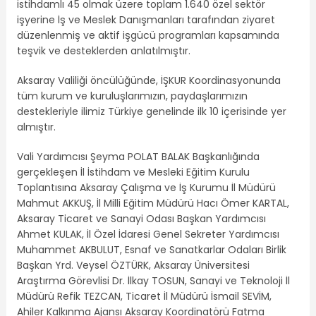
istihdamlı 45 olmak üzere toplam 1.640 özel sektör
işyerine İş ve Meslek Danışmanları tarafından ziyaret
düzenlenmiş ve aktif işgücü programları kapsamında
teşvik ve desteklerden anlatılmıştır.
Aksaray Valiliği öncülüğünde, İŞKUR Koordinasyonunda
tüm kurum ve kuruluşlarımızın, paydaşlarımızın
destekleriyle ilimiz Türkiye genelinde ilk 10 içerisinde yer
almıştır.
Vali Yardımcısı Şeyma POLAT BALAK Başkanlığında
gerçekleşen İl İstihdam ve Mesleki Eğitim Kurulu
Toplantısına Aksaray Çalışma ve İş Kurumu İl Müdürü
Mahmut AKKUŞ, İl Milli Eğitim Müdürü Hacı Ömer KARTAL,
Aksaray Ticaret ve Sanayi Odası Başkan Yardımcısı
Ahmet KULAK, İl Özel İdaresi Genel Sekreter Yardımcısı
Muhammet AKBULUT, Esnaf ve Sanatkarlar Odaları Birlik
Başkan Yrd. Veysel ÖZTÜRK, Aksaray Üniversitesi
Araştırma Görevlisi Dr. İlkay TOSUN, Sanayi ve Teknoloji İl
Müdürü Refik TEZCAN, Ticaret İl Müdürü İsmail SEVİM,
Ahiler Kalkınma Ajansı Aksaray Koordinatörü Fatma