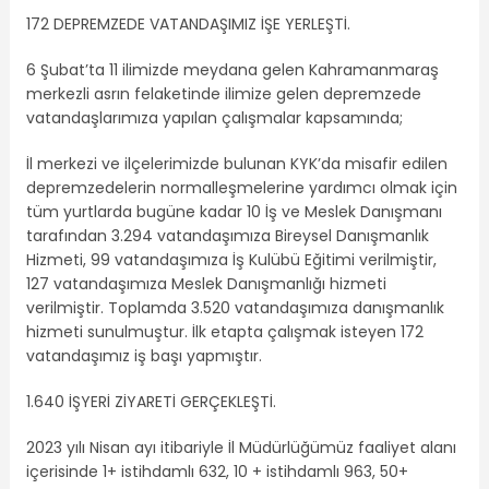
172 DEPREMZEDE VATANDAŞIMIZ İŞE YERLEŞTİ.
6 Şubat’ta 11 ilimizde meydana gelen Kahramanmaraş
merkezli asrın felaketinde ilimize gelen depremzede
vatandaşlarımıza yapılan çalışmalar kapsamında;
İl merkezi ve ilçelerimizde bulunan KYK’da misafir edilen
depremzedelerin normalleşmelerine yardımcı olmak için
tüm yurtlarda bugüne kadar 10 İş ve Meslek Danışmanı
tarafından 3.294 vatandaşımıza Bireysel Danışmanlık
Hizmeti, 99 vatandaşımıza İş Kulübü Eğitimi verilmiştir,
127 vatandaşımıza Meslek Danışmanlığı hizmeti
verilmiştir. Toplamda 3.520 vatandaşımıza danışmanlık
hizmeti sunulmuştur. İlk etapta çalışmak isteyen 172
vatandaşımız iş başı yapmıştır.
1.640 İŞYERİ ZİYARETİ GERÇEKLEŞTİ.
2023 yılı Nisan ayı itibariyle İl Müdürlüğümüz faaliyet alanı
içerisinde 1+ istihdamlı 632, 10 + istihdamlı 963, 50+