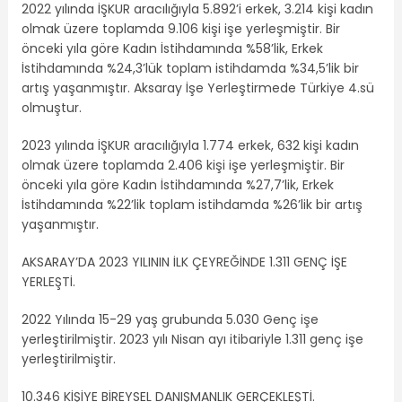
2022 yılında İŞKUR aracılığıyla 5.892’i erkek, 3.214 kişi kadın
olmak üzere toplamda 9.106 kişi işe yerleşmiştir. Bir
önceki yıla göre Kadın İstihdamında %58’lik, Erkek
İstihdamında %24,3’lük toplam istihdamda %34,5’lik bir
artış yaşanmıştır. Aksaray İşe Yerleştirmede Türkiye 4.sü
olmuştur.
2023 yılında İŞKUR aracılığıyla 1.774 erkek, 632 kişi kadın
olmak üzere toplamda 2.406 kişi işe yerleşmiştir. Bir
önceki yıla göre Kadın İstihdamında %27,7’lik, Erkek
İstihdamında %22’lik toplam istihdamda %26’lik bir artış
yaşanmıştır.
AKSARAY’DA 2023 YILININ İLK ÇEYREĞİNDE 1.311 GENÇ İŞE
YERLEŞTİ.
2022 Yılında 15-29 yaş grubunda 5.030 Genç işe
yerleştirilmiştir. 2023 yılı Nisan ayı itibariyle 1.311 genç işe
yerleştirilmiştir.
10.346 KİŞİYE BİREYSEL DANIŞMANLIK GERÇEKLEŞTİ.