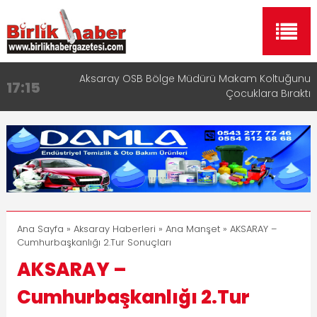
Aksaray OSB Bölge Müdürü Makam Koltuğunu
17:15
Çocuklara Bıraktı
Aksaray Esnaf Rehberi ile Google ve Yapay Zeka
16:00
Aramalarında Öne Çıkın
Aksaray Esnaf Rehberi Hizmete Girdi
8:23
Birlikhaber.com Yayın Hayatına Başladı | Hızlı ve
11:30
Akıllı Haber Platformu
Taşımacılıkta Dijital Devrim: Rota Sepetim
13:33
Ana Sayfa
»
Aksaray Haberleri
»
Ana Manşet
» AKSARAY –
Cumhurbaşkanlığı 2.Tur Sonuçları
AKSARAY –
Cumhurbaşkanlığı 2.Tur