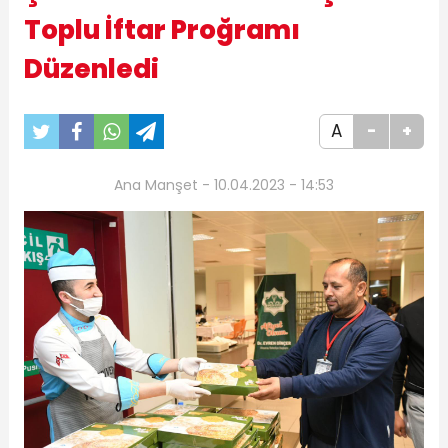
Toplu İftar Proğramı
Düzenledi
A
-
+
Ana Manşet - 10.04.2023 - 14:53