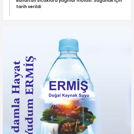
Bunaltan sıcaklara yağmur molası: Sağanak için
tarih verildi