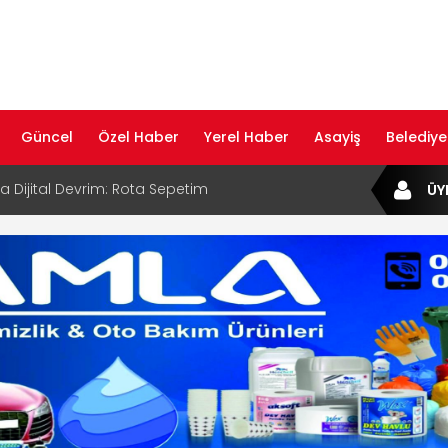
Güncel
Özel Haber
Yerel Haber
Asayiş
Belediye
ta Dijital Devrim: Rota Sepetim
ÜY
B Bölge Müdürü Makam Koltuğunu
ıraktı
af Rehberi ile Google ve Yapay Zeka
da Öne Çıkın
af Rehberi Hizmete Girdi
com Yayın Hayatına Başladı | Hızlı ve Akıllı
formu