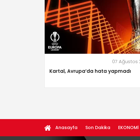
07 Ağustos
Kartal, Avrupa’da hata yapmadı
Anasayfa
Son Dakika
EKONOMİ