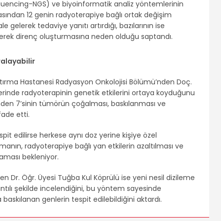
quencing-NGS) ve biyoinformatik analiz yöntemlerinin
rasından 12 genin radyoterapiye bağlı ortak değişim
ale gelerek tedaviye yanıtı artırdığı, bazılarının ise
rek direnç oluşturmasına neden olduğu saptandı.
ralayabilir
ırma Hastanesi Radyasyon Onkolojisi Bölümü’nden Doç.
erinde radyoterapinin genetik etkilerini ortaya koyduğunu
 genden 7’sinin tümörün çoğalması, baskılanması ve
ade etti.
pit edilirse herkese aynı doz yerine kişiye özel
manın, radyoterapiye bağlı yan etkilerin azaltılması ve
ğlaması bekleniyor.
den Dr. Öğr. Üyesi Tuğba Kul Köprülü ise yeni nesil dizileme
rıntılı şekilde incelendiğini, bu yöntem sayesinde
baskılanan genlerin tespit edilebildiğini aktardı.