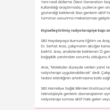
Yeni nesil dizileme (Next Generation Se
kullanıldığı araştırmada, yüzlerce gen a
gösterdiği belirlendi. Bazı genlerin aktif h
tümörün savunma mekanizması geliştire
Kişiselleştirilmiş radyoterapiye kapı a
SBÜ Haydarpaşa Numune Eğitim ve Araşt
Dr. Serhat Aras, çalışmanın akciğer kans
belirtti. Aras, analizlerde belirlenen 12
bağışıklık yanıtından sorumlu olduğunu if
Aras, “Moleküler düzeyde verilen yanıt tes
radyoterapi uygulanabilecek” dedi. Çalış
tedavi etkinliğinin artırılmasına katkı sa
SBÜ Hamidiye Sağlık Bilimleri Enstitüsü’n
teknolojisiyle genlerin davranışlarının ay
radyoterapi sonrası aktif hale gelen veya 