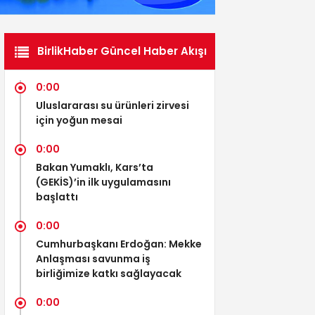
BirlikHaber Güncel Haber Akışı
0:00
Uluslararası su ürünleri zirvesi
için yoğun mesai
0:00
Bakan Yumaklı, Kars’ta
(GEKİS)’in ilk uygulamasını
başlattı
0:00
Cumhurbaşkanı Erdoğan: Mekke
Anlaşması savunma iş
birliğimize katkı sağlayacak
0:00