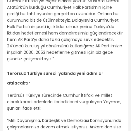
Cumhur İttifakı’yla hiçbir alakası yoktur. Mustafa Kemal
Atatürk’ün kurduğu Cumhuriyet Halk Partisi’nin içine
girdiği bu taht oyunları gerçekten üzücüdür. Onların bu
durumuna biz de üzülmekteyiz. Dolayısıyla Cumhuriyet
Halk Partisi’nin parti içi iktidar olmak yerine Türkiye’de
iktidarı hedeflemesi hem demokrasimizi güçlendirecektir
hem AK Parti’yi daha fazla çalışmaya sevk edecektir.
24’üncü kuruluş yıl dönümünü kutladığımız AK Parti’mizin
inşallah 2030, 2053 hedeflerine gitmesi için biz gece
gündüz çalışmaktayız.”
Terörsüz Türkiye süreci: yakında yeni adımlar
atılacaktır
Terörsüz Türkiye sürecinde Cumhur İttifakı ve millet
olarak kararlı adımlarla ilerlediklerini vurgulayan Yayman,
şunları ifade etti:
“Milli Dayanışma, Kardeşlik ve Demokrasi Komisyonu’nda
çalışmalarımıza devam etmek istiyoruz. Ankara’dan size