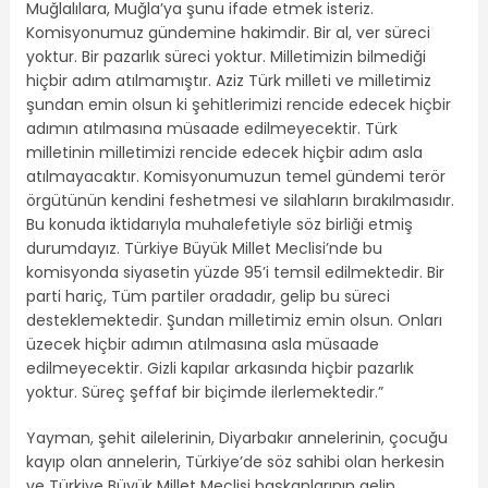
Muğlalılara, Muğla’ya şunu ifade etmek isteriz.
Komisyonumuz gündemine hakimdir. Bir al, ver süreci
yoktur. Bir pazarlık süreci yoktur. Milletimizin bilmediği
hiçbir adım atılmamıştır. Aziz Türk milleti ve milletimiz
şundan emin olsun ki şehitlerimizi rencide edecek hiçbir
adımın atılmasına müsaade edilmeyecektir. Türk
milletinin milletimizi rencide edecek hiçbir adım asla
atılmayacaktır. Komisyonumuzun temel gündemi terör
örgütünün kendini feshetmesi ve silahların bırakılmasıdır.
Bu konuda iktidarıyla muhalefetiyle söz birliği etmiş
durumdayız. Türkiye Büyük Millet Meclisi’nde bu
komisyonda siyasetin yüzde 95’i temsil edilmektedir. Bir
parti hariç, Tüm partiler oradadır, gelip bu süreci
desteklemektedir. Şundan milletimiz emin olsun. Onları
üzecek hiçbir adımın atılmasına asla müsaade
edilmeyecektir. Gizli kapılar arkasında hiçbir pazarlık
yoktur. Süreç şeffaf bir biçimde ilerlemektedir.”
Yayman, şehit ailelerinin, Diyarbakır annelerinin, çocuğu
kayıp olan annelerin, Türkiye’de söz sahibi olan herkesin
ve Türkiye Büyük Millet Meclisi başkanlarının gelip