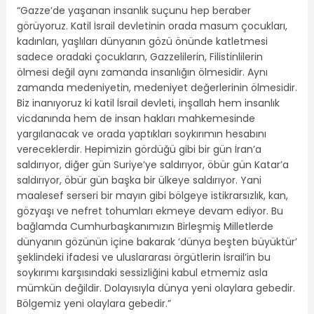
“Gazze’de yaşanan insanlık suçunu hep beraber
görüyoruz. Katil İsrail devletinin orada masum çocukları,
kadınları, yaşlıları dünyanın gözü önünde katletmesi
sadece oradaki çocukların, Gazzelilerin, Filistinlilerin
ölmesi değil aynı zamanda insanlığın ölmesidir. Aynı
zamanda medeniyetin, medeniyet değerlerinin ölmesidir.
Biz inanıyoruz ki katil İsrail devleti, inşallah hem insanlık
vicdanında hem de insan hakları mahkemesinde
yargılanacak ve orada yaptıkları soykırımın hesabını
vereceklerdir. Hepimizin gördüğü gibi bir gün İran’a
saldırıyor, diğer gün Suriye’ye saldırıyor, öbür gün Katar’a
saldırıyor, öbür gün başka bir ülkeye saldırıyor. Yani
maalesef serseri bir mayın gibi bölgeye istikrarsızlık, kan,
gözyaşı ve nefret tohumları ekmeye devam ediyor. Bu
bağlamda Cumhurbaşkanımızın Birleşmiş Milletlerde
dünyanın gözünün içine bakarak ‘dünya beşten büyüktür’
şeklindeki ifadesi ve uluslararası örgütlerin İsrail’in bu
soykırımı karşısındaki sessizliğini kabul etmemiz asla
mümkün değildir. Dolayısıyla dünya yeni olaylara gebedir.
Bölgemiz yeni olaylara gebedir.”