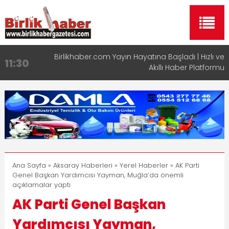
Birlikhaber.com Yayın Hayatına Başladı | Hızlı ve
11:30
Akıllı Haber Platformu
Taşımacılıkta Dijital Devrim: Rota Sepetim
13:33
Aksaray OSB Bölge Müdürü Makam Koltuğunu
17:15
Çocuklara Bıraktı
Aksaray Esnaf Rehberi ile Google ve Yapay Zeka
16:00
Aramalarında Öne Çıkın
Aksaray Esnaf Rehberi Hizmete Girdi
8:23
Ana Sayfa
»
Aksaray Haberleri
»
Yerel Haberler
» AK Parti
Genel Başkan Yardımcısı Yayman, Muğla’da önemli
açıklamalar yaptı
AK Parti Genel Başkan
Yardımcısı Yayman,