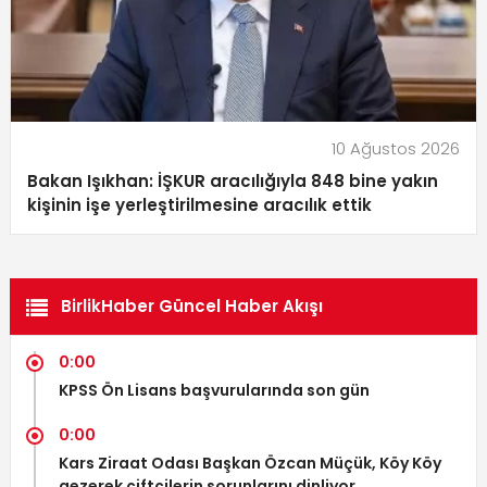
10 Ağustos 2026
Bakan Işıkhan: İŞKUR aracılığıyla 848 bine yakın
kişinin işe yerleştirilmesine aracılık ettik
BirlikHaber Güncel Haber Akışı
0:00
KPSS Ön Lisans başvurularında son gün
0:00
Kars Ziraat Odası Başkan Özcan Müçük, Köy Köy
gezerek çiftçilerin sorunlarını dinliyor