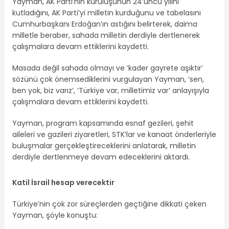
Yayman, AK Parti’nin kuruluşunun 24’üncü yılını
kutladığını, AK Parti’yi milletin kurduğunu ve tabelasını
Cumhurbaşkanı Erdoğan’ın astığını belirterek, daima
milletle beraber, sahada milletin derdiyle dertlenerek
çalışmalara devam ettiklerini kaydetti.
Masada değil sahada olmayı ve ‘kader gayrete aşıktır’
sözünü çok önemsediklerini vurgulayan Yayman, ‘sen,
ben yok, biz varız’, ‘Türkiye var, milletimiz var’ anlayışıyla
çalışmalara devam ettiklerini kaydetti.
Yayman, program kapsamında esnaf gezileri, şehit
aileleri ve gazileri ziyaretleri, STK’lar ve kanaat önderleriyle
buluşmalar gerçekleştireceklerini anlatarak, milletin
derdiyle dertlenmeye devam edeceklerini aktardı.
Katil İsrail hesap verecektir
Türkiye’nin çok zor süreçlerden geçtiğine dikkati çeken
Yayman, şöyle konuştu: