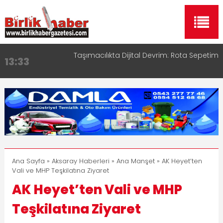
Taşımacılıkta Dijital Devrim: Rota Sepetim
Aksaray OSB Bölge Müdürü Makam Koltuğunu
13:33
17:15
Çocuklara Bıraktı
Aksaray Esnaf Rehberi ile Google ve Yapay Zeka
16:00
Aramalarında Öne Çıkın
Aksaray Esnaf Rehberi Hizmete Girdi
8:23
Birlikhaber.com Yayın Hayatına Başladı | Hızlı ve
11:30
Akıllı Haber Platformu
Ana Sayfa
»
Aksaray Haberleri
»
Ana Manşet
» AK Heyet’ten
Vali ve MHP Teşkilatına Ziyaret
AK Heyet’ten Vali ve MHP
Teşkilatına Ziyaret