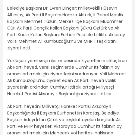
Belediye Başkanı Dr. Evren Dinçer; milletvekili Hüseyin
Altınsoy, Ak Parti İl Başkanı Hamza Aktürk, İl Genel Meclis
Başkanı Mehmet Tüzün, Merkez İlçe Başkanı Muammer
Gür, Ak Parti Gençlik Kolları Başkanı Şükrü Öztürk ve Ak
Parti Kadın Kolları Başkanı Ferhan Polat ile birlikte Aksaray
Valisi Mehmet Ali Kumbuzoğlu’nu ve MHP il teşkilatını
ziyaret etti.
Yaklaşan yerel seçimler öncesinde ziyaretlerini sıklaştıran
Ak Parti heyeti, yerel seçimlerde Cumhur İttifakının oy
oranını artırmak için ziyaretlerini sürdürüyor. Vali Mehmet
Ali Kumbuzoğlu’nu ziyaret eden Ak Parti heyeti valilik
ziyaretinin ardından Cumhur İttifakı ortağı Milliyetçi
Hareket Partisi Aksaray İl Başkanlığını ziyaret ettiler.
Ak Parti heyetini Milliyetçi Hareket Partisi Aksaray İl
Başkanlığında il Başkanı Burhanettin Karataş, Belediye
Başkan Adayı İrfan Çıtak ve teşkilat üyeleri karşıladı. Ak
Parti ve MHP heyetleri Aksaray’da Cumhur İttifakının oy
oranını artırmak için izlenecek yol haritası hakkında