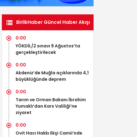
BirlikHaber Güncel Haber Akışı
0:00
YÖKDİL/2 sınavı 9 Ağustos’ta
gerçekleştirilecek
0:00
Akdeniz’de Muğla açıklarında 4,1
büyüklüğünde deprem
0:00
Tarım ve Orman Bakanı İbrahim
Yumaklı’dan Kars Valiliği’ne
ziyaret
0:00
Ovit Hacı Hakkı Ekşi Camii’nde