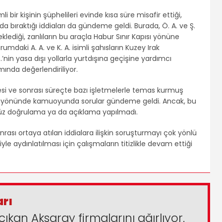
li bir kişinin şüphelileri evinde kısa süre misafir ettiği,
 bıraktığı iddiaları da gündeme geldi. Burada, Ö. A. ve Ş.
beklediği, zanlıların bu araçla Habur Sınır Kapısı yönüne
umdaki A. A. ve K. A. isimli şahısların Kuzey Irak
S.’nin yasa dışı yollarla yurtdışına geçişine yardımcı
ında değerlendiriliyor.
esi ve sonrası süreçte bazı işletmelerle temas kurmuş
ğı yönünde kamuoyunda sorular gündeme geldi. Ancak, bu
nüz doğrulama ya da açıklama yapılmadı.
nrası ortaya atılan iddialara ilişkin soruşturmayı çok yönlü
e aydınlatılması için çalışmaların titizlikle devam ettiği
arı
çıkan Aksaray firmalarını ağırlıyor.