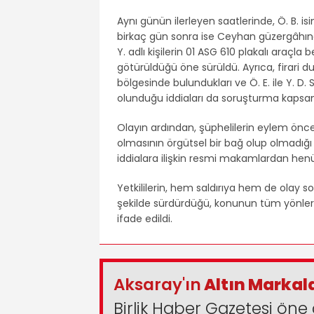
Aynı günün ilerleyen saatlerinde, Ö. B. isim
birkaç gün sonra ise Ceyhan güzergâhında
Y. adlı kişilerin 01 ASG 610 plakalı araçla 
götürüldüğü öne sürüldü. Ayrıca, firari dur
bölgesinde bulundukları ve Ö. E. ile Y. D. 
olunduğu iddiaları da soruşturma kapsam
Olayın ardından, şüphelilerin eylem önc
olmasının örgütsel bir bağ olup olmadı
iddialara ilişkin resmi makamlardan he
Yetkililerin, hem saldırıya hem de olay so
şekilde sürdürdüğü, konunun tüm yönleriyl
ifade edildi.
Aksaray'ın
Altın Markal
Birlik Haber Gazetesi öne 