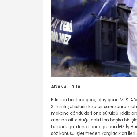
ADANA – BHA
Edinilen bilgilere göre, olay günü M. Ş. A.
S. isimli şahısların kısa bir süre sonra sila
mekâna döndükleri öne sürüldü. İddialara 
ailesine ait olduğu belirtilen başka bir iş
bulunduğu, daha sonra grubun İGS İş Hanı’
söz konusu işletmeden karşıladıkları ileri 