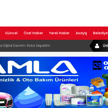
Güncel
Özel Haber
Yerel Haber
Asayiş
Belediye
ta Dijital Devrim: Rota Sepetim
ÜY
B Bölge Müdürü Makam Koltuğunu
ıraktı
af Rehberi ile Google ve Yapay Zeka
da Öne Çıkın
af Rehberi Hizmete Girdi
com Yayın Hayatına Başladı | Hızlı ve Akıllı
formu