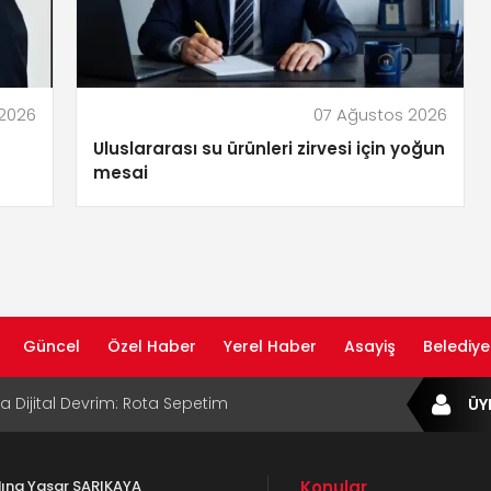
 2026
07 Ağustos 2026
Uluslararası su ürünleri zirvesi için yoğun
mesai
Güncel
Özel Haber
Yerel Haber
Asayiş
Belediye
ta Dijital Devrim: Rota Sepetim
ÜY
B Bölge Müdürü Makam Koltuğunu
ıraktı
adına Yaşar SARIKAYA
Konular