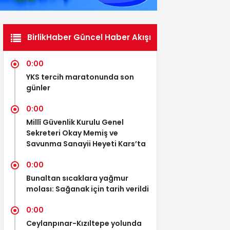
BirlikHaber Güncel Haber Akışı
0:00
YKS tercih maratonunda son
günler
0:00
Millî Güvenlik Kurulu Genel
Sekreteri Okay Memiş ve
Savunma Sanayii Heyeti Kars’ta
0:00
Bunaltan sıcaklara yağmur
molası: Sağanak için tarih verildi
0:00
Ceylanpınar-Kızıltepe yolunda