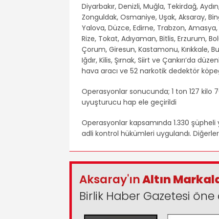
Diyarbakır, Denizli, Muğla, Tekirdağ, Aydın
Zonguldak, Osmaniye, Uşak, Aksaray, Bing
Yalova, Düzce, Edirne, Trabzon, Amasya, 
Rize, Tokat, Adıyaman, Bitlis, Erzurum, B
Çorum, Giresun, Kastamonu, Kırıkkale, Bu
Iğdır, Kilis, Şırnak, Siirt ve Çankırı’da d
hava aracı ve 52 narkotik dedektör köpeği
Operasyonlar sonucunda; 1 ton 127 kilo 
uyuşturucu hap ele geçirildi
Operasyonlar kapsamında 1.330 şüpheli ya
adli kontrol hükümleri uygulandı. Diğerle
Aksaray'ın
Altın Markal
Birlik Haber Gazetesi öne 