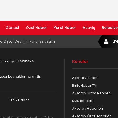
Güncel
Özel Haber
Yerel Haber
Asayiş
Belediye
ta Dijital Devrim: Rota Sepetim
ÜY
B Bölge Müdürü Makam Koltuğunu
ıraktı
adına Yaşar SARIKAYA
Konular
af Rehberi ile Google ve Yapay Zeka
da Öne Çıkın
aber kaynaklarına aittir,
Aksaray Haber
af Rehberi Hizmete Girdi
Birlik Haber TV
Aksaray Firma Rehberi
com Yayın Hayatına Başladı | Hızlı ve Akıllı
formu
Birlik Haber
SMS Bankası
Aksaray Haberleri
Aksaray Özel Haberler
kika Aksaray İlçe Haberlerini Takip