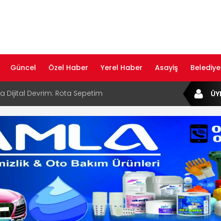
Güncel
Özel Haber
Yerel Haber
Asayiş
Belediye
ta Dijital Devrim: Rota Sepetim
ÜY
B Bölge Müdürü Makam Koltuğunu
ıraktı
af Rehberi ile Google ve Yapay Zeka
da Öne Çıkın
af Rehberi Hizmete Girdi
com Yayın Hayatına Başladı | Hızlı ve Akıllı
formu