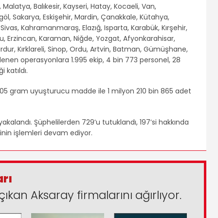
, Malatya, Balıkesir, Kayseri, Hatay, Kocaeli, Van,
öl, Sakarya, Eskişehir, Mardin, Çanakkale, Kütahya,
Sivas, Kahramanmaraş, Elazığ, Isparta, Karabük, Kırşehir,
olu, Erzincan, Karaman, Niğde, Yozgat, Afyonkarahisar,
rdur, Kırklareli, Sinop, Ordu, Artvin, Batman, Gümüşhane,
üzenlenen operasyonlara 1.995 ekip, 4 bin 773 personel, 28
 katıldı.
705 gram uyuşturucu madde ile 1 milyon 210 bin 865 adet
kalandı. Şüphelilerden 729’u tutuklandı, 197’si hakkında
rinin işlemleri devam ediyor.
arı
çıkan Aksaray firmalarını ağırlıyor.