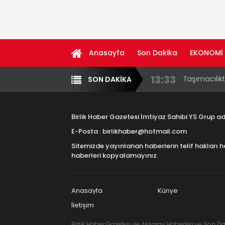
Anasayfa
Son Dakika
EKONOMİ
13:33
Taşımacılık
SON DAKİKA
Yazarlar
Diğer
17:15
Aksaray OS
Çocuklara B
Birlik Haber Gazetesi İmtiyaz Sahibi YS Grup 
16:00
Aksaray Esn
E-Posta : birlikhaber@hotmail.com
Aramaların
Sitemizde yayınlanan haberlerin telif hakları h
8:23
Aksaray Esn
haberleri kopyalamayınız.
11:30
Birlikhaber.
Haber Plat
Anasayfa
Künye
İletişim
Birlik Haber Gazetesi ile Aksaray Haberleri ve Son Da