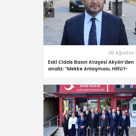
08 Ağustos 
Eski Cidde Basın Ataşesi Akyön’den
analiz: “Mekke Anlaşması, Hilfü’l-
Fudul’un 21. Yüzyıl Versiyonu!”