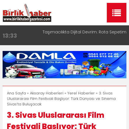
Taşımacılıkta Dijital Devrim: Rota Sepetim
13:33
Aksaray OSB Bölge Müdürü Makam Koltuğunu
17:15
Çocuklara Bıraktı
Aksaray Esnaf Rehberi ile Google ve Yapay Zeka
16:00
Aramalarında Öne Çıkın
Aksaray Esnaf Rehberi Hizmete Girdi
8:23
Birlikhaber.com Yayın Hayatına Başladı | Hızlı ve
11:30
Akıllı Haber Platformu
Ana Sayfa
»
Aksaray Haberleri
»
Yerel Haberler
» 3. Sivas
Uluslararası Film Festivali Başlıyor: Türk Dünyası ve Sinema
Sivas’ta Buluşacak
3. Sivas Uluslararası Film
Festivali Başlıyor: Türk