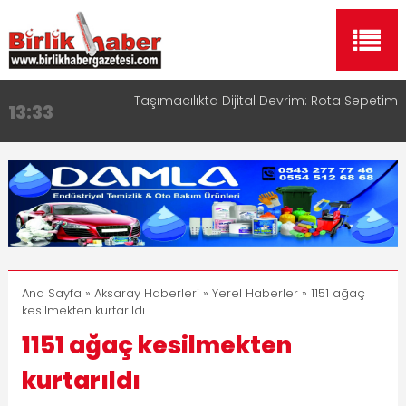
Taşımacılıkta Dijital Devrim: Rota Sepetim
13:33
Aksaray OSB Bölge Müdürü Makam Koltuğunu
17:15
Çocuklara Bıraktı
Aksaray Esnaf Rehberi ile Google ve Yapay Zeka
16:00
Aramalarında Öne Çıkın
Aksaray Esnaf Rehberi Hizmete Girdi
8:23
Birlikhaber.com Yayın Hayatına Başladı | Hızlı ve
11:30
Akıllı Haber Platformu
Ana Sayfa
»
Aksaray Haberleri
»
Yerel Haberler
» 1151 ağaç
kesilmekten kurtarıldı
1151 ağaç kesilmekten
kurtarıldı