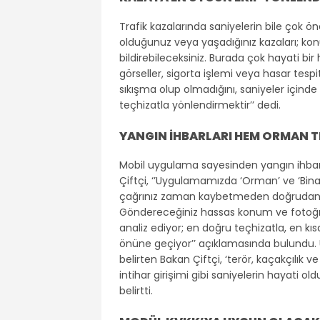
Trafik kazalarında saniyelerin bile çok ö
olduğunuz veya yaşadığınız kazaları; ko
bildirebileceksiniz. Burada çok hayati bi
görseller, sigorta işlemi veya hasar tespi
sıkışma olup olmadığını, saniyeler içinde
teçhizatla yönlendirmektir’’ dedi.
YANGIN İHBARLARI HEM ORMAN TE
Mobil uygulama sayesinden yangın ihbarlar
Çiftçi, ‘’Uygulamamızda ‘Orman’ ve ‘Bina İ
çağrınız zaman kaybetmeden doğrudan İ
Göndereceğiniz hassas konum ve fotoğra
analiz ediyor; en doğru teçhizatla, en kı
önüne geçiyor’’ açıklamasında bulundu. 
belirten Bakan Çiftçi, ‘terör, kaçakçılık 
intihar girişimi gibi saniyelerin hayati o
belirtti.