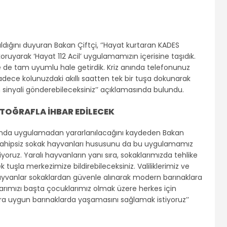
dığını duyuran Bakan Çiftçi, ‘’Hayat kurtaran KADES
oruyarak ‘Hayat 112 Acil’ uygulamamızın içerisine taşıdık.
lere de tam uyumlu hale getirdik. Kriz anında telefonunuz
adece kolunuzdaki akıllı saatten tek bir tuşa dokunarak
 sinyali gönderebileceksiniz’’ açıklamasında bulundu.
TOĞRAFLA İHBAR EDİLECEK
sında uygulamadan yararlanılacağını kaydeden Bakan
an sahipsiz sokak hayvanları hususunu da bu uygulamamız
uz. Yaralı hayvanların yanı sıra, sokaklarımızda tehlike
tuşla merkezimize bildirebileceksiniz. Valiliklerimiz ve
ayvanlar sokaklardan güvenle alınarak modern barınaklara
klarımızı başta çocuklarımız olmak üzere herkes için
ara uygun barınaklarda yaşamasını sağlamak istiyoruz’’