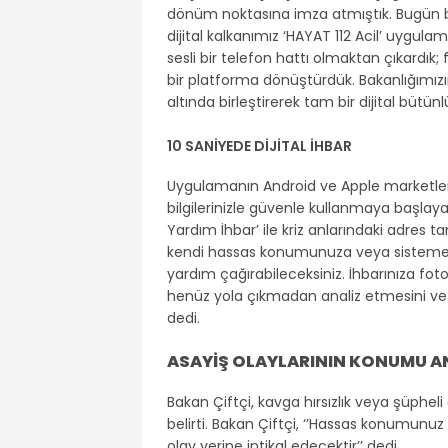
dönüm noktasına imza atmıştık. Bugün bu 
dijital kalkanımız ‘HAYAT 112 Acil’ uygul
sesli bir telefon hattı olmaktan çıkardık;
bir platforma dönüştürdük. Bakanlığımızın
altında birleştirerek tam bir dijital bütü
10 SANİYEDE DİJİTAL İHBAR
Uygulamanın Android ve Apple marketlerde
bilgilerinizle güvenle kullanmaya başlaya
Yardım İhbar’ ile kriz anlarındaki adres 
kendi hassas konumunuza veya sisteme ka
yardım çağırabileceksiniz. İhbarınıza foto
henüz yola çıkmadan analiz etmesini ve e
dedi.
ASAYİŞ OLAYLARININ KONUMU A
Bakan Çiftçi, kavga hırsızlık veya şüpheli 
belirti. Bakan Çiftçi, ‘’Hassas konumunu
olay yerine intikal edecektir’’ dedi.