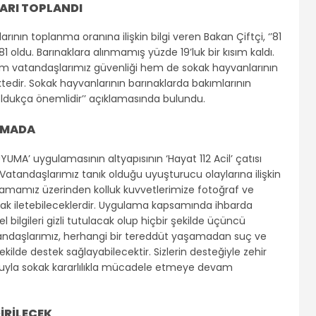
LARI TOPLANDI
ının toplanma oranına ilişkin bilgi veren Bakan Çiftçi, ‘’81
 oldu. Barınaklara alınmamış yüzde 19’luk bir kısım kaldı.
m vatandaşlarımız güvenliği hem de sokak hayvanlarının
edir. Sokak hayvanlarının barınaklarda bakımlarının
oldukça önemlidir’’ açıklamasında bulundu.
AMADA
A’ uygulamasının altyapısının ‘Hayat 112 Acil’ çatısı
‘’Vatandaşlarımız tanık olduğu uyuşturucu olaylarına ilişkin
ulamamız üzerinden kolluk kuvvetlerimize fotoğraf ve
larak iletebileceklerdir. Uygulama kapsamında ihbarda
l bilgileri gizli tutulacak olup hiçbir şekilde üçüncü
atandaşlarımız, herhangi bir tereddüt yaşamadan suç ve
ilde destek sağlayabilecektir. Sizlerin desteğiyle zehir
uyla sokak kararlılıkla mücadele etmeye devam
İRİLECEK