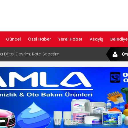
Güncel
Özel Haber
Yerel Haber
Asayiş
Belediye
ta Dijital Devrim: Rota Sepetim
ÜY
B Bölge Müdürü Makam Koltuğunu
ıraktı
af Rehberi ile Google ve Yapay Zeka
da Öne Çıkın
af Rehberi Hizmete Girdi
com Yayın Hayatına Başladı | Hızlı ve Akıllı
formu