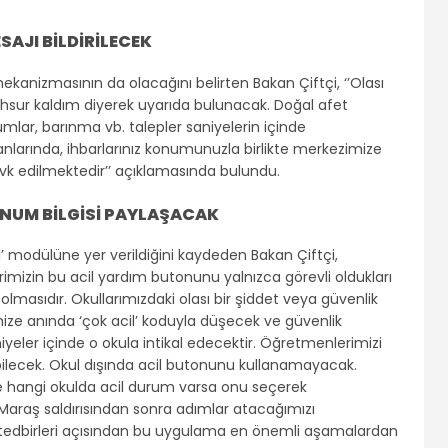
AJI BİLDİRİLECEK
kanizmasının da olacağını belirten Bakan Çiftçi, ‘’Olası
hsur kaldım diyerek uyarıda bulunacak. Doğal afet
umlar, barınma vb. talepler saniyelerin içinde
nlarında, ihbarlarınız konumunuzla birlikte merkezimize
evk edilmektedir’’ açıklamasında bulundu.
NUM BİLGİSİ PAYLAŞACAK
l’ modülüne yer verildiğini kaydeden Bakan Çiftçi,
rimizin bu acil yardım butonunu yalnızca görevli oldukları
 olmasıdır. Okullarımızdaki olası bir şiddet veya güvenlik
ize anında ‘çok acil’ koduyla düşecek ve güvenlik
yeler içinde o okula intikal edecektir. Öğretmenlerimizi
bilecek. Okul dışında acil butonunu kullanamayacak.
e hangi okulda acil durum varsa onu seçerek
araş saldırısından sonra adımlar atacağımızı
k tedbirleri açısından bu uygulama en önemli aşamalardan