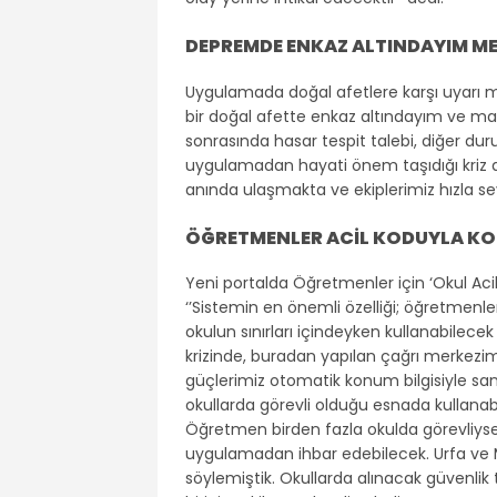
DEPREMDE ENKAZ ALTINDAYIM MES
Uygulamada doğal afetlere karşı uyarı me
bir doğal afette enkaz altındayım ve ma
sonrasında hasar tespit talebi, diğer dur
uygulamadan hayati önem taşıdığı kriz a
anında ulaşmakta ve ekiplerimiz hızla s
ÖĞRETMENLER ACİL KODUYLA KO
Yeni portalda Öğretmenler için ‘Okul Aci
‘’Sistemin en önemli özelliği; öğretmenle
okulun sınırları içindeyken kullanabilecek
krizinde, buradan yapılan çağrı merkezim
güçlerimiz otomatik konum bilgisiyle sani
okullarda görevli olduğu esnada kullana
Öğretmen birden fazla okulda görevliys
uygulamadan ihbar edebilecek. Urfa ve M
söylemiştik. Okullarda alınacak güvenli