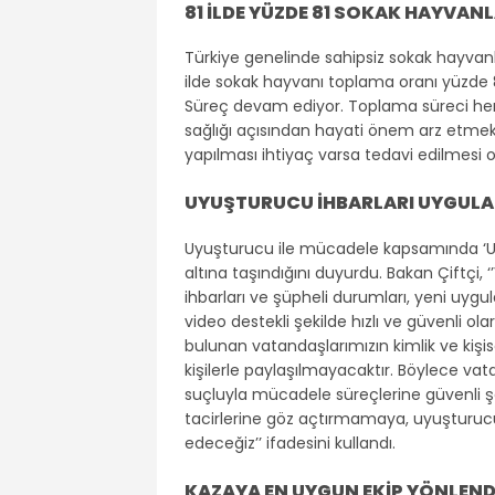
81 İLDE YÜZDE 81 SOKAK HAYVAN
Türkiye genelinde sahipsiz sokak hayvanlar
ilde sokak hayvanı toplama oranı yüzde 81
Süreç devam ediyor. Toplama süreci he
sağlığı açısından hayati önem arz etmekt
yapılması ihtiyaç varsa tedavi edilmesi 
UYUŞTURUCU İHBARLARI UYGUL
Uyuşturucu ile mücadele kapsamında ‘UYUM
altına taşındığını duyurdu. Bakan Çiftçi, 
ihbarları ve şüpheli durumları, yeni uyg
video destekli şekilde hızlı ve güvenli o
bulunan vatandaşlarımızın kimlik ve kişise
kişilerle paylaşılmayacaktır. Böylece v
suçluyla mücadele süreçlerine güvenli şek
tacirlerine göz açtırmamaya, uyuşturuc
edeceğiz’’ ifadesini kullandı.
KAZAYA EN UYGUN EKİP YÖNLEND