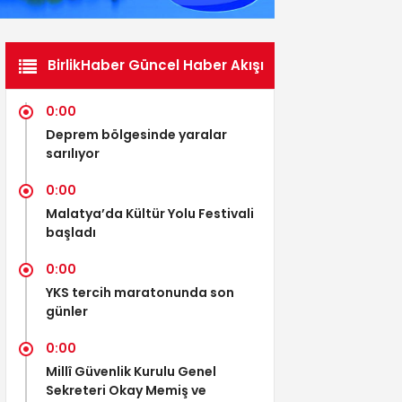
BirlikHaber Güncel Haber Akışı
0:00
Deprem bölgesinde yaralar
sarılıyor
0:00
Malatya’da Kültür Yolu Festivali
başladı
0:00
YKS tercih maratonunda son
günler
0:00
Millî Güvenlik Kurulu Genel
Sekreteri Okay Memiş ve