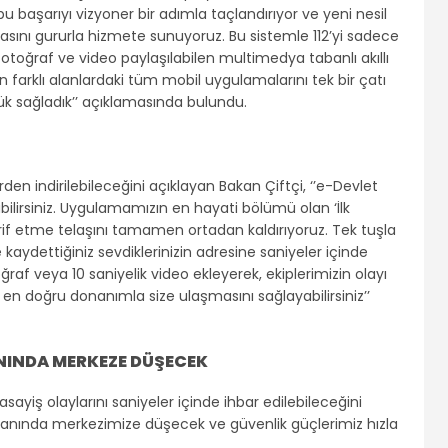
başarıyı vizyoner bir adımla taçlandırıyor ve yeni nesil
amasını gururla hizmete sunuyoruz. Bu sistemle 112’yi sadece
 fotoğraf ve video paylaşılabilen multimedya tabanlı akıllı
 farklı alanlardaki tüm mobil uygulamalarını tek bir çatı
nlük sağladık’’ açıklamasında bulundu.
n indirilebileceğini açıklayan Bakan Çiftçi, ‘’e-Devlet
bilirsiniz. Uygulamamızın en hayati bölümü olan ‘İlk
tarif etme telaşını tamamen ortadan kaldırıyoruz. Tek tuşla
ydettiğiniz sevdiklerinizin adresine saniyeler içinde
ğraf veya 10 saniyelik video ekleyerek, ekiplerimizin olayı
n doğru donanımla size ulaşmasını sağlayabilirsiniz’’
NINDA MERKEZE DÜŞECEK
asayiş olaylarını saniyeler içinde ihbar edilebileceğini
z anında merkezimize düşecek ve güvenlik güçlerimiz hızla