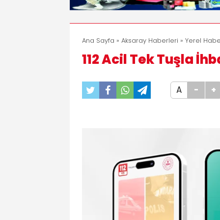
Ana Sayfa
»
Aksaray Haberleri
»
Yerel Habe
112 Acil Tek Tuşla İ
A
-
+