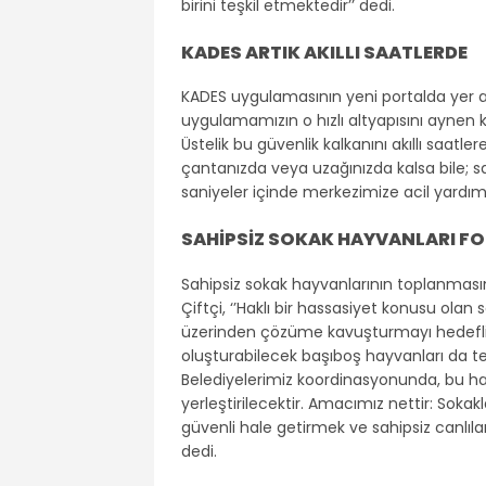
birini teşkil etmektedir’’ dedi.
KADES ARTIK AKILLI SAATLERDE
KADES uygulamasının yeni portalda yer al
uygulamamızın o hızlı altyapısını aynen k
Üstelik bu güvenlik kalkanını akıllı saat
çantanızda veya uzağınızda kalsa bile; s
saniyeler içinde merkezimize acil yardım
SAHİPSİZ SOKAK HAYVANLARI FO
Sahipsiz sokak hayvanlarının toplanma
Çiftçi, ‘’Haklı bir hassasiyet konusu ol
üzerinden çözüme kavuşturmayı hedefliyor
oluşturabilecek başıboş hayvanları da tek 
Belediyelerimiz koordinasyonunda, bu h
yerleştirilecektir. Amacımız nettir: Soka
güvenli hale getirmek ve sahipsiz canlıl
dedi.