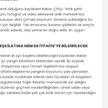
nemli olduğunu kaydeden Bakan Çiftçi, ‘’Artık şahit
num, fotoğraf ve video ekleyerek anlık merkezimize
r hususun altını çizmek istiyorum: Sisteme yüklediğiniz bu
ti için değildir. Tek amacımız; kazanın şiddetini ve araçta
 analiz ederek, olay yerine en doğru ekibi, en uygun
ŞKİLATINA HEM DE İTFAİYE’YE BİLDİRİLECEK
ının iki ayrı başlıkta bildirileceğini kaydeden Bakan
çi’ yangın ihbarlarını birbirinden ayırdık. Bu sayede
tfaiyemize veya Orman teşkilatımıza ulaşıyor.
flarla ekiplerimiz yangının boyutunu yola çıkmadan
sa sürede müdahale ederek olası faciaların ve kayıpların
Uygulamada ‘Diğer İhbarlar’ menüsünde yer aldığını
ve düzensiz göçmen hareketliliğinden, cinsel saldırı veya
lduğu vakalara kadar pek çok kritik durum için tasarlandığını