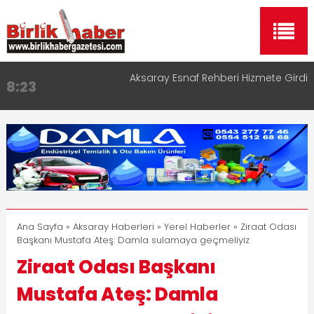
Aksaray Esnaf Rehberi Hizmete Girdi
8:23
Birlikhaber.com Yayın Hayatına Başladı | Hızlı ve
11:30
Akıllı Haber Platformu
Taşımacılıkta Dijital Devrim: Rota Sepetim
13:33
Aksaray OSB Bölge Müdürü Makam Koltuğunu
17:15
Çocuklara Bıraktı
Aksaray Esnaf Rehberi ile Google ve Yapay Zeka
16:00
Aramalarında Öne Çıkın
Ana Sayfa
»
Aksaray Haberleri
»
Yerel Haberler
» Ziraat Odası
Başkanı Mustafa Ateş: Damla sulamaya geçmeliyiz
Ziraat Odası Başkanı
Mustafa Ateş: Damla