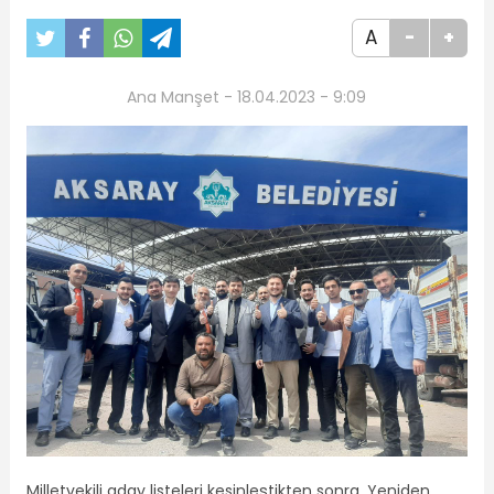
A
-
+
Ana Manşet - 18.04.2023 - 9:09
Milletvekili aday listeleri kesinleştikten sonra. Yeniden