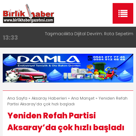
Aksaray OSB Bölge Müdürü Makam Koltuğunu
17:15
Çocuklara Bıraktı
Aksaray Esnaf Rehberi ile Google ve Yapay Zeka
16:00
Aramalarında Öne Çıkın
Aksaray Esnaf Rehberi Hizmete Girdi
8:23
Birlikhaber.com Yayın Hayatına Başladı | Hızlı ve
11:30
Akıllı Haber Platformu
Taşımacılıkta Dijital Devrim: Rota Sepetim
13:33
Ana Sayfa
»
Aksaray Haberleri
»
Ana Manşet
» Yeniden Refah
Partisi Aksaray’da çok hızlı başladı
Yeniden Refah Partisi
Aksaray’da çok hızlı başladı