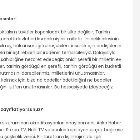
asınlar!
rtakım tavizler koparılacak bir ülke değildir. Tarihin
kudretli devletleri kurabilmiş bir milletiz. İnsanlık ailesinin
iş, hâlâ insanlığı konuşabilen; insanlık için endişelerini
 birleştirebilen bir iradenin temsilcileriyiz. Dolayısıyla
v sahipliğine nezaret edeceğiz; onlar şerefli bir milletin ev
er, tarihin gördüğü en şerefli, tarihin gördüğü en kudretli
nutmasın idarecilerimiz; milletlerini unutmasınlar,
 kalmak için bize ne bedeller ödetildiğini ne bedeller
ığını lütfen unutmasınlar. Bu hassasiyetle izleyeceğiz
i zayıflatıyorsunuz?
bazı kurumların akreditasyonları onaylanmadı. Anka Haber
, Sözcü TV, Halk TV ve bunları kapsayan birçok bağımsız
aşkınlık verici. Bir taraftan dış imajımızla ilgili