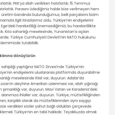
lattık. PKK’ya silah verilirken hatırlattık; 15 Temmuz
hatırlattık. Parasını ödediğimiz halde bize verilmeyen hem
e üretim bandında bulunduğumuz, belli parçalarını bizim
zla ilgili itirazlarımız oldu. Türkiye’nin endişelerini
Ege’deki hareketliliği önemsediğimizi, bu hareketlilikte
ık. Kıta sahanlığı meselesinde, Yunanistan’a açılan
iplerde; Türkiye Cumhuriyeti Devleti’nin NATO hukukunu
ndemimizde tutabildik.
mkânına dönüştürün
 sahipliği yaptığınız NATO Zirvesi’nde Türkiye’nin
kiye’nin endişelerini uluslararası platformda duyurabilme
nlığı meselesinde ihlal var, duyurun. Adalar’da
ozan’ın aleyhine Amerikan üslenmesi var, silah yığınağı
n şımarıklığı var, duyurun. Mavi Vatan ve Karadeniz’deki
lik alanımıza ihlaller var; duyurun. Türkiye, müttefikliğinden
n, karşılıklı olarak da müttefiklerinden aynı saygıyı
bize verdikleri sözler yahut bağlı oldukları çerçevede
lemek Türkiye’nin en tabii hakkıdır. Teyakkuzda olmak