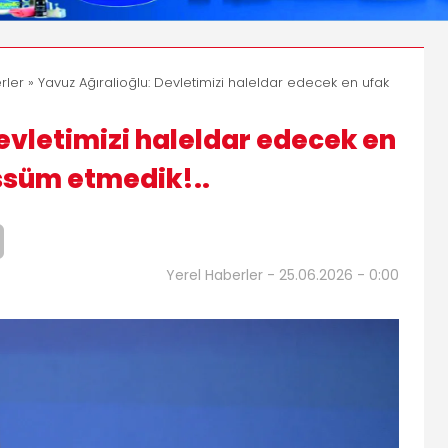
rler
» Yavuz Ağıralioğlu: Devletimizi haleldar edecek en ufak
evletimizi haleldar edecek en
ssüm etmedik!..
Yerel Haberler - 25.06.2026 - 0:00