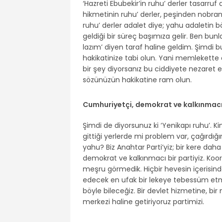
‘Hazreti Ebubekir’in ruhu’ derler tasarruf d
hikmetinin ruhu’ derler, peşinden nobranl
ruhu’ derler adalet diye; yahu adaletin bö
geldiği bir süreç başımıza gelir. Ben bu
lazım’ diyen taraf haline geldim. Şimdi
hakikatinize tabi olun. Yani memlekett
bir şey diyorsanız bu ciddiyete nezaret ed
sözünüzün hakikatine ram olun.
Cumhuriyetçi, demokrat ve kalkınmacı 
Şimdi de diyorsunuz ki ‘Yenikapı ruhu’. K
gittiği yerlerde mi problem var, çağırdığ
yahu? Biz Anahtar Parti’yiz; bir kere da
demokrat ve kalkınmacı bir partiyiz. Koor
meşru görmedik. Hiçbir hevesin içerisinde,
edecek en ufak bir lekeye tebessüm et
böyle bileceğiz. Bir devlet hizmetine, b
merkezi haline getiriyoruz partimizi.