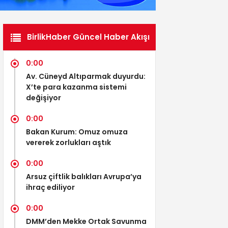
BirlikHaber Güncel Haber Akışı
0:00
Av. Cüneyd Altıparmak duyurdu:
X’te para kazanma sistemi
değişiyor
0:00
Bakan Kurum: Omuz omuza
vererek zorlukları aştık
0:00
Arsuz çiftlik balıkları Avrupa’ya
ihraç ediliyor
0:00
DMM’den Mekke Ortak Savunma