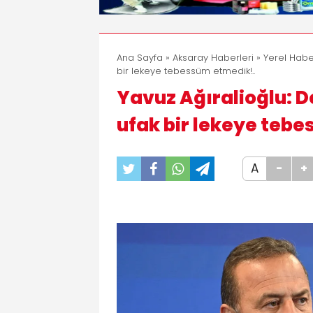
Ana Sayfa
»
Aksaray Haberleri
»
Yerel Habe
bir lekeye tebessüm etmedik!..
Yavuz Ağıralioğlu: D
ufak bir lekeye tebe
A
-
+