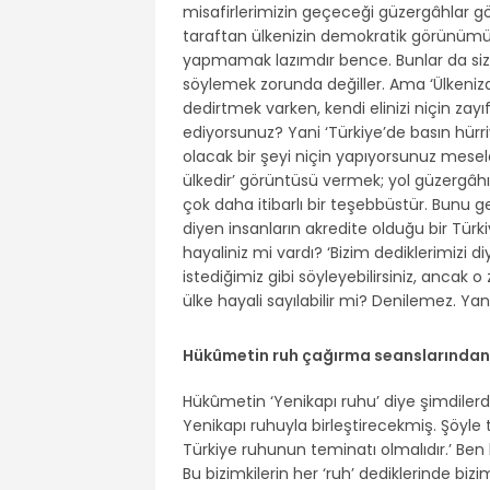
misafirlerimizin geçeceği güzergâhlar göz
taraftan ülkenizin demokratik görünümünü
yapmamak lazımdır bence. Bunlar da sizin
söylemek zorunda değiller. Ama ‘Ülkenizde
dedirtmek varken, kendi elinizi niçin za
ediyorsunuz? Yani ‘Türkiye’de basın hürriye
olacak bir şeyi niçin yapıyorsunuz mesela
ülkedir’ görüntüsü vermek; yol güzergâhı
çok daha itibarlı bir teşebbüstür. Bunu ge
diyen insanların akredite olduğu bir Tür
hayaliniz mi vardı? ‘Bizim dediklerimizi diye
istediğimiz gibi söyleyebilirsiniz, ancak o
ülke hayali sayılabilir mi? Denilemez. Y
Hükûmetin ruh çağırma seanslarından i
Hükûmetin ‘Yenikapı ruhu’ diye şimdilerde 
Yenikapı ruhuyla birleştirecekmiş. Şöyle 
Türkiye ruhunun teminatı olmalıdır.’ Ben
Bu bizimkilerin her ‘ruh’ dediklerinde biz