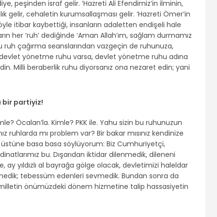
iye, peşinden israf gelir. ‘Hazreti Ali Efendimiz’in ilminin,
ık gelir, cehaletin kurumsallaşması gelir. ‘Hazreti Ömer’in
yle itibar kaybettiği, insanların adaletten endişeli hale
nların her ‘ruh’ dediğinde ‘Aman Allah’ım, sağlam durmamız
 bu ruh çağırma seanslarından vazgeçin de ruhunuza,
e devlet yönetme ruhu varsa, devlet yönetme ruhu adına
in. Milli beraberlik ruhu diyorsanız ona nezaret edin; yani
bir partiyiz!
imle? Öcalan’la. Kimle? PKK ile. Yahu sizin bu ruhunuzun
ınız ruhlarda mı problem var? Bir bakar mısınız kendinize
ha üstüne basa basa söylüyorum: Biz Cumhuriyetçi,
dinatlarımız bu. Dışarıdan iktidar dilenmedik, dileneni
 ay yıldızlı al bayrağa gölge olacak, devletimizi haleldar
medik; tebessüm edenleri sevmedik. Bundan sonra da
ir milletin önümüzdeki dönem hizmetine talip hassasiyetin