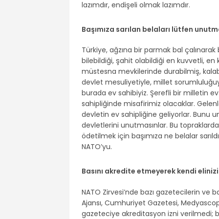
lazımdır, endişeli olmak lazımdır.
Başımıza sarılan belaları lütfen unutm
Türkiye, ağzına bir parmak bal çalınarak bi
bilebildiği, şahit olabildiği en kuvvetli, en 
müstesna mevkilerinde durabilmiş, kalabilm
devlet mesuliyetiyle, millet sorumluluğuyla
burada ev sahibiyiz. Şerefli bir milletin e
sahipliğinde misafirimiz olacaklar. Gelenl
devletin ev sahipliğine geliyorlar. Bunu u
devletlerini unutmasınlar. Bu topraklarda
ödetilmek için başımıza ne belalar sarıld
NATO’yu.
Basını akredite etmeyerek kendi eliniz
NATO Zirvesi’nde bazı gazetecilerin ve 
Ajansı, Cumhuriyet Gazetesi, Medyascope
gazeteciye akreditasyon izni verilmedi; bu ş