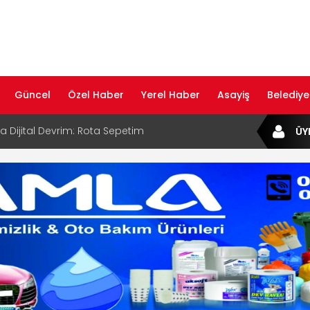
Güncel
Özel Haber
Yerel Haber
Asayiş
Belediye
ta Dijital Devrim: Rota Sepetim
ÜY
B Bölge Müdürü Makam Koltuğunu
ıraktı
af Rehberi ile Google ve Yapay Zeka
da Öne Çıkın
af Rehberi Hizmete Girdi
com Yayın Hayatına Başladı | Hızlı ve Akıllı
formu