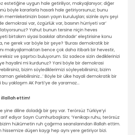
 estetiğine uygun hale getiriliyor, makyajlanıyor; diğer
 böyle kararlarla hasarlı hale getiriyorsunuz; bunu
 memleketinizin basın yayın kuruluşları; sizinle aynı şeyi
 demokrasi var, özgürlük var, basının hürriyeti var’
yıflatıyorsunuz? Yahut bunun tersine niçin heves
ti birtakım siyasi baskılar altındadır’ eleştirisine konu
, ne gerek var böyle bir şeye? ‘Burası demokratik bir
nı makyajlamaktan bence çok daha itibarlı bir hevestir,
reksiz ve şaşırtıcı buluyorum. Siz sadece sizin dediklerinizi
kiye hayalini mi kurdunuz? Yani böyle bir demokrasi
bilirsiniz, bizim söylediklerimizi söyleyebilirsiniz, bizim
 zaman gelebilirsiniz…’ Böyle bir ülke hayali demokratik bir
ani bu yaklaşım AK Parti’ye de yaramaz…
llallah ettim!
yine diline doladığı bir şey var. Terörsüz Türkiye’yi
tarif ediyor Sayın Cumhurbaşkanı; ‘Yenikapı ruhu, terörsüz
 bizim hükûmetin ruh çağırma seanslarından illallah ettim.
im hissemize düşen kaygı hep aynı yere getiriyor bizi.