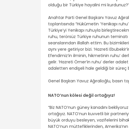
olduğu bir Türkiye hayalini mi kurdunuz?” 
Anahtar Parti Genel Başkanı Yavuz Ağıral
toplantısında “Hükûmetin ‘Yenikapı ruhu’ 
Türkiye’yi Yenikapı ruhuyla birleştirecek
ruhu, terörsüz Türkiye ruhunun teminatı
seanslarından illallah ettim. Bu bizimkil
aynı yere getiriyor bizi. ‘Hazreti Ebubekir’i
Efendimiz’in ilminin, hikmetinin ruhu’ de
gelir. ‘Hazreti Ömer’in ruhu’ derler adalet
adaletten endişeli hale geldiği bir süreç 
Genel Başkan Yavuz Ağıralioğlu, basın top
NATO’nun kölesi değil ortağıyız!
“Biz NATO’nun güney kanadını bekliyoruz
ortağıyız. NATO’nun kuvvetli bir partneriy
büyük orduyu besleyen, vazifelerini bih
NATO’nun müttefiklerinden, Amerika’nın b