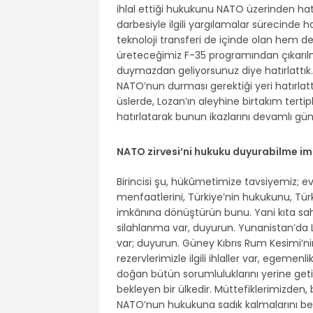
ihlal ettiği hukukunu NATO üzerinden hatır
darbesiyle ilgili yargılamalar sürecinde 
teknoloji transferi de içinde olan hem d
üreteceğimiz F-35 programından çıkarılmamı
duymazdan geliyorsunuz diye hatırlattık. 
NATO’nun durması gerektiği yeri hatırlatt
üslerde, Lozan’ın aleyhine birtakım tert
hatırlatarak bunun ikazlarını devamlı gü
NATO zirvesi’ni hukuku duyurabilme i
Birincisi şu, hükûmetimize tavsiyemiz; ev
menfaatlerini, Türkiye’nin hukukunu, Tür
imkânına dönüştürün bunu. Yani kıta saha
silahlanma var, duyurun. Yunanistan’da L
var; duyurun. Güney Kıbrıs Rum Kesimi’ni
rezervlerimizle ilgili ihlaller var, egemen
doğan bütün sorumluluklarını yerine getire
bekleyen bir ülkedir. Müttefiklerimizden, 
NATO’nun hukukuna sadık kalmalarını bek