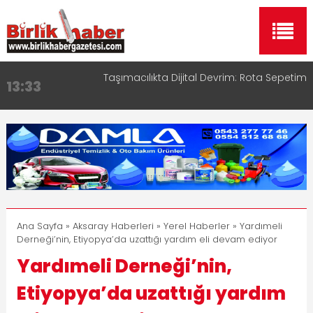
Taşımacılıkta Dijital Devrim: Rota Sepetim
13:33
Aksaray OSB Bölge Müdürü Makam Koltuğunu
17:15
Çocuklara Bıraktı
Aksaray Esnaf Rehberi ile Google ve Yapay Zeka
16:00
Aramalarında Öne Çıkın
Aksaray Esnaf Rehberi Hizmete Girdi
8:23
Birlikhaber.com Yayın Hayatına Başladı | Hızlı ve
11:30
Akıllı Haber Platformu
Ana Sayfa
»
Aksaray Haberleri
»
Yerel Haberler
» Yardımeli
Derneği’nin, Etiyopya’da uzattığı yardım eli devam ediyor
Yardımeli Derneği’nin,
Etiyopya’da uzattığı yardım