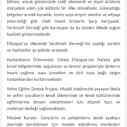
bilinen, ancak günümüzde ciddi ekonomik ve siyasi krizlerle
mücadele eden çok kültürlü bir ülke olmaktadır. Güneydoğu
bölgeleri kronik kuraklık, temiz suya erişim sıkıntısı ve altyapı
yetersizliği gibi ciddi insani krizlerle karşı karşıyadır.
Yardımeli Derneği gibi kuruluşlar da bu yüzden ülkede yoğun
faaliyet göstermektedir.
Etiyopya’ya ülkesinde Yardımeli Derneği’nin yaptığı yardım
ve faaliyetler şu şekilde sıralandı;
Hastalıkların Önlenmesi: Güney Etiyopya’nın Halaba gibi
kırsal bölgelerinde uygulanan su temini projeleriyle binlerce
insanı yağmur suyu içmekten ve kirli suya bağlı salgın
hastalıklardan kurtarmaktadır.
Yetim Eğitim Destek Projesi: Maddi imkânsızlık yaşayan öksüz
ve yetim çocukların kendi ülkelerinde ve kendi kültürlerinde
eğitimlerine devam edebilmeleri için düzenli burs ve
materyal desteği sağlamaktadır.
Mesleki Kurslar: Gençlerin ve yetişkinlerin kendi ayakları
üzerinde durabilmesi için meslek edindirme merkezleri