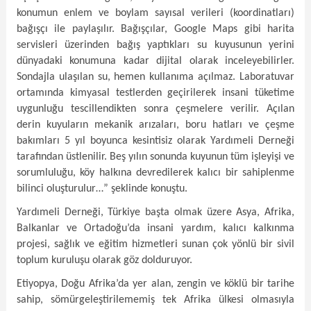
konumun enlem ve boylam sayısal verileri (koordinatları)
bağışçı ile paylaşılır. Bağışçılar, Google Maps gibi harita
servisleri üzerinden bağış yaptıkları su kuyusunun yerini
dünyadaki konumuna kadar dijital olarak inceleyebilirler.
Sondajla ulaşılan su, hemen kullanıma açılmaz. Laboratuvar
ortamında kimyasal testlerden geçirilerek insani tüketime
uygunluğu tescillendikten sonra çeşmelere verilir. Açılan
derin kuyuların mekanik arızaları, boru hatları ve çeşme
bakımları 5 yıl boyunca kesintisiz olarak Yardımeli Derneği
tarafından üstlenilir. Beş yılın sonunda kuyunun tüm işleyişi ve
sorumluluğu, köy halkına devredilerek kalıcı bir sahiplenme
bilinci oluşturulur…” şeklinde konuştu.
Yardımeli Derneği, Türkiye başta olmak üzere Asya, Afrika,
Balkanlar ve Ortadoğu’da insani yardım, kalıcı kalkınma
projesi, sağlık ve eğitim hizmetleri sunan çok yönlü bir sivil
toplum kuruluşu olarak göz dolduruyor.
Etiyopya, Doğu Afrika’da yer alan, zengin ve köklü bir tarihe
sahip, sömürgeleştirilememiş tek Afrika ülkesi olmasıyla