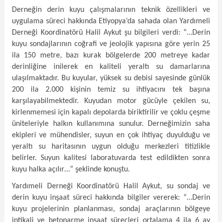
Derneğin derin kuyu çalışmalarının teknik özellikleri ve
uygulama süreci hakkında Etiyopya‘da sahada olan Yardımeli
Derneği Koordinatörü Halil Aykut şu bilgileri verdi: “…Derin
kuyu sondajlarının coğrafi ve jeolojik yapısına göre yerin 25
ila 150 metre, bazı kurak bölgelerde 200 metreye kadar
derinliğine inilerek en kaliteli yeraltı su damarlarına
ulaşılmaktadır. Bu kuyular, yüksek su debisi sayesinde günlük
200 ila 2.000 kişinin temiz su ihtiyacını tek başına
karşılayabilmektedir. Kuyudan motor gücüyle çekilen su,
kirlenmemesi için kapalı depolarda biriktirilir ve çoklu çeşme
üniteleriyle halkın kullanımına sunulur.
Derneğimizin saha
ekipleri ve mühendisler, suyun en çok ihtiyaç duyulduğu ve
yeraltı su haritasının uygun olduğu merkezleri titizlikle
belirler. Suyun kalitesi laboratuvarda test edildikten sonra
kuyu halka açılır…” şeklinde konuştu.
Yardımeli Derneği Koordinatörü Halil Aykut, su sondaj ve
derin kuyu inşaat süreci hakkında bilgiler vererek: “…Derin
kuyu projelerinin planlanması, sondaj araçlarının bölgeye
intikali ve betonarme inşaat süreçleri ortalama 4 ila 6 ay