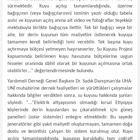
sürmektedir. Kuyu açılışı tamamlandığında, üzerine
bağışçının (veya bağışçılarının) isminin yazılı olduğu tabela
asılır ve kuyunun açılış anına ait video ve fotoğraflar teşekkür
mektubuyla birlikte bağışçıya iletilir. Tek bir bağışçı veya bir
aile, bir derin kuyunun tüm maliyetini üstlenerek kuyuya
tamamen kendi belirlediği ismi verebilir. Tek başına kuyu
açtırmaya bütçesi yetmeyen hayırseverler, Su Kuyusu Projesi
kapsamında belirlenen kuyu havuzuna bütçelerine uygun
hisseler oranında dâhil olarak bir kuyunun açılmasına ortak
olabilirler…” değerlendirmesinde bulundu.
Yardımeli Derneği Genel Başkanı Dr. Sadık Danışman’da UHA-
UNİ muhabirine dernek faaliyetleri ve yürüttükleri çalışmalar
hakkında bilgiler verdikten sonra, su kuyusu hakkında şunları
söyledi: “…”Elektrik altyapısının olmadığı kırsal Etiyopya
köylerinde derin kuyulardan su çıkarabilmek için güneş
panelleri (solar sistemler) entegre etmektedir. Bu sayede
jeneratörler gibi yakıt maliyeti oluşturmayan, tamamen doğa
dostu ve kesintisiz çalışan bir sistem kurulmuş olur. Kuyu
açılışı tamamlandığında, kuyunun kurulduğu tam coğrafi