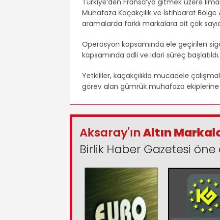
Türkiye’den Fransa’ya gitmek üzere liman
Muhafaza Kaçakçılık ve İstihbarat Bölge A
aramalarda farklı markalara ait çok sayı
Operasyon kapsamında ele geçirilen sigara
kapsamında adli ve idari süreç başlatıldı.
Yetkililer, kaçakçılıkla mücadele çalışm
görev alan gümrük muhafaza ekiplerine t
Aksaray'ın
Altın Markal
Birlik Haber Gazetesi öne 