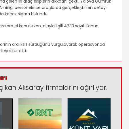
a gelen iki araç ekiplerin dikkatini çekti. Yalova Gümrük
mirliği personelince araçlarda gerçekleştirilen detaylı
da kaçak sigara bulundu.
lara el konulurken, olayla ilgili 4733 sayılı Kanun
alarının aralıksız sürdüğünü vurgulayarak operasyonda
eşekkür etti.
arı
çıkan Aksaray firmalarını ağırlıyor.