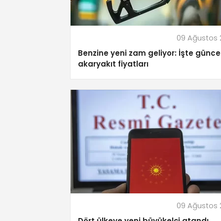
09 Ağustos
Benzine yeni zam geliyor: İşte günce
akaryakıt fiyatları
09 Ağustos
Dört ülkeye yeni büyükelçi atandı