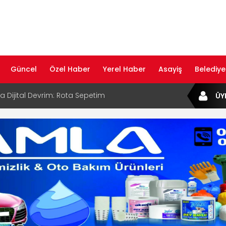
Güncel
Özel Haber
Yerel Haber
Asayiş
Belediye
ta Dijital Devrim: Rota Sepetim
ÜY
B Bölge Müdürü Makam Koltuğunu
ıraktı
af Rehberi ile Google ve Yapay Zeka
da Öne Çıkın
af Rehberi Hizmete Girdi
com Yayın Hayatına Başladı | Hızlı ve Akıllı
formu