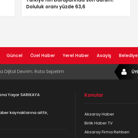
Doluluk oranı yüzde 63,6
Güncel
Özel Haber
Yerel Haber
Asayiş
Belediye
ta Dijital Devrim: Rota Sepetim
ÜY
B Bölge Müdürü Makam Koltuğunu
ıraktı
adına Yaşar SARIKAYA
Konular
af Rehberi ile Google ve Yapay Zeka
da Öne Çıkın
aber kaynaklarına aittir,
Aksaray Haber
af Rehberi Hizmete Girdi
Birlik Haber TV
Aksaray Firma Rehberi
com Yayın Hayatına Başladı | Hızlı ve Akıllı