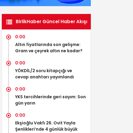
BirlikHaber Güncel Haber Akışı
0:00
Altın fiyatlarında son gelişme:
Gram ve çeyrek altın ne kadar?
0:00
YÖKDİL/2 soru kitapçığı ve
cevap anahtarı yayımlandı
0:00
YKS tercihlerinde geri sayım: Son
gün yarın
0:00
Ekşioğlu Vakfı 26. Ovit Yayla
Şenlikleri’nde 4 günlük büyük