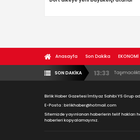
Anasayfa
Son Dakika
EKONOMİ
13:33
Taşımacılık
SON DAKİKA
Yazarlar
Diğer
17:15
Aksaray OS
Çocuklara B
Birlik Haber Gazetesi İmtiyaz Sahibi YS Grup 
16:00
Aksaray Esn
E-Posta : birlikhaber@hotmail.com
Aramaların
Sitemizde yayınlanan haberlerin telif hakları h
8:23
Aksaray Esn
haberleri kopyalamayınız.
11:30
Birlikhaber.