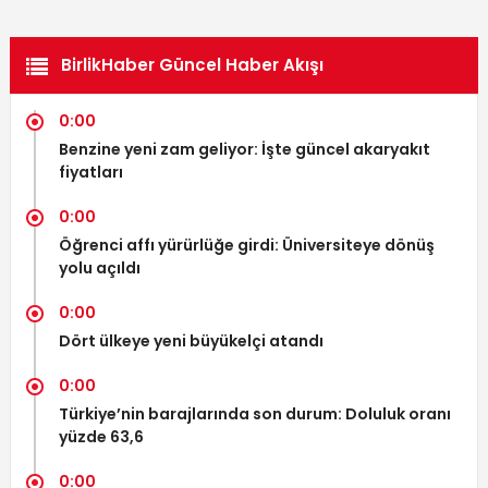
BirlikHaber Güncel Haber Akışı
0:00
Benzine yeni zam geliyor: İşte güncel akaryakıt
fiyatları
0:00
Öğrenci affı yürürlüğe girdi: Üniversiteye dönüş
yolu açıldı
0:00
Dört ülkeye yeni büyükelçi atandı
0:00
Türkiye’nin barajlarında son durum: Doluluk oranı
yüzde 63,6
0:00