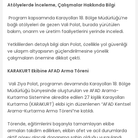
Atölyelerde İnceleme, Çalışmalar Hakkında Bilgi
Program kapsamında Karayolları 18. Bölge Müdürlüğü’ne
bağlı atölyeleri de gezen Vali Polat, burada yürütülen
bakım, onarım ve üretim faaliyetlerini yerinde inceledi.
Yetkililerden detaylı bilgi alan Polat, özellikle yol güvenliği
ve ulaşım altyapısının güçlendirilmesine yönelik
çalışmaların önemine dikkat çekti.
KARAKURT Ekibine AFAD Arma Töreni
Vali Ziya Polat, programın devamında Karayolları 18. Bölge
Müdürlüğü bünyesinde oluşturulan ve AFAD Arama-
Kurtarma Sistemine akredite edilen 27 kişilik Karayolları
Kurtarma (KARAKURT) ekibi için düzenlenen “AFAD Kentsel
Arama-Kurtarma Arma Töreni”ne katıldı.
Törende, eğitimlerini başarıyla tamamlayan ekibe
armaları takdim edilirken, ekibin afet ve acil durumlarda
aktif görev alacak donanıma sahip olduğu vurgulandı.