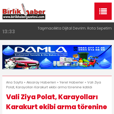
Taşımacılıkta Dijital Devrim: Rota Sepetim
13:33
Aksaray OSB Bölge Müdürü Makam Koltuğunu
17:15
Çocuklara Bıraktı
Aksaray Esnaf Rehberi ile Google ve Yapay Zeka
16:00
Aramalarında Öne Çıkın
Aksaray Esnaf Rehberi Hizmete Girdi
8:23
Birlikhaber.com Yayın Hayatına Başladı | Hızlı ve
11:30
Akıllı Haber Platformu
Ana Sayfa
»
Aksaray Haberleri
»
Yerel Haberler
» Vali Ziya
Polat, Karayolları Karakurt ekibi arma törenine katıldı
Vali Ziya Polat, Karayolları
Karakurt ekibi arma törenine