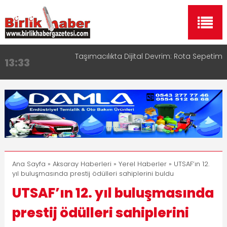
Taşımacılıkta Dijital Devrim: Rota Sepetim
Aksaray OSB Bölge Müdürü Makam Koltuğunu
13:33
17:15
Çocuklara Bıraktı
Aksaray Esnaf Rehberi ile Google ve Yapay Zeka
16:00
Aramalarında Öne Çıkın
Aksaray Esnaf Rehberi Hizmete Girdi
8:23
Birlikhaber.com Yayın Hayatına Başladı | Hızlı ve
11:30
Akıllı Haber Platformu
Ana Sayfa
»
Aksaray Haberleri
»
Yerel Haberler
» UTSAF’ın 12.
yıl buluşmasında prestij ödülleri sahiplerini buldu
UTSAF’ın 12. yıl buluşmasında
prestij ödülleri sahiplerini