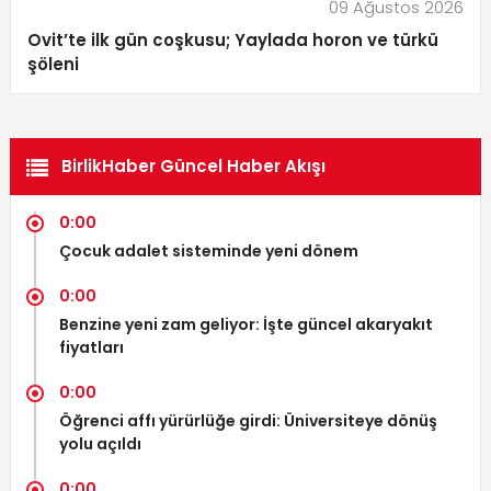
09 Ağustos 2026
Ovit’te ilk gün coşkusu; Yaylada horon ve türkü
şöleni
BirlikHaber Güncel Haber Akışı
0:00
Çocuk adalet sisteminde yeni dönem
0:00
Benzine yeni zam geliyor: İşte güncel akaryakıt
fiyatları
0:00
Öğrenci affı yürürlüğe girdi: Üniversiteye dönüş
yolu açıldı
0:00