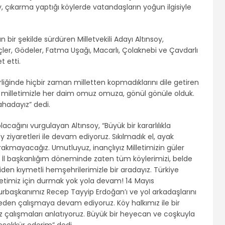
y, çıkarma yaptığı köylerde vatandaşların yoğun ilgisiyle
 bir şekilde sürdüren Milletvekili Adayı Altınsoy,
içler, Gödeler, Fatma Uşağı, Macarlı, Çolaknebi ve Çavdarlı
 etti.
liğinde hiçbir zaman milletten kopmadıklarını dile getiren
 milletimizle her daim omuz omuza, gönül gönüle olduk.
hadayız” dedi.
acağını vurgulayan Altınsoy, “Büyük bir kararlılıkla
iyaretleri ile devam ediyoruz. Sıkılmadık el, ayak
rakmayacağız. Umutluyuz, inançlıyız Milletimizin güler
r. İl başkanlığım döneminde zaten tüm köylerimizi, belde
niden kıymetli hemşehrilerimizle bir aradayız. Türkiye
illetimiz için durmak yok yola devam! 14 Mayıs
hurbaşkanımız Recep Tayyip Erdoğan’ı ve yol arkadaşlarını
en çalışmaya devam ediyoruz. Köy halkımız ile bir
 çalışmaları anlatıyoruz. Büyük bir heyecan ve coşkuyla
teşekkür ederim” dedi.