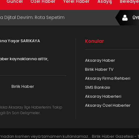
Güncel
Özel Haber
Yerel Haber
Asayiş
Belediye
B Bölge Müdürü Makam Koltuğunu
ÜY
ıraktı
af Rehberi ile Google ve Yapay Zeka
da Öne Çıkın
adına Yaşar SARIKAYA
Konular
af Rehberi Hizmete Girdi
aber kaynaklarına aittir,
Aksaray Haber
com Yayın Hayatına Başladı | Hızlı ve Akıllı
Birlik Haber TV
formu
Aksaray Firma Rehberi
ta Dijital Devrim: Rota Sepetim
Birlik Haber
SMS Bankası
Aksaray Haberleri
Aksaray Özel Haberler
kika Aksaray İlçe Haberlerini Takip
gili En Son Gelişmeler.
lmadan kısmen veya tamamen kullanılamaz... Birlik Haber Gazetesi - Tü