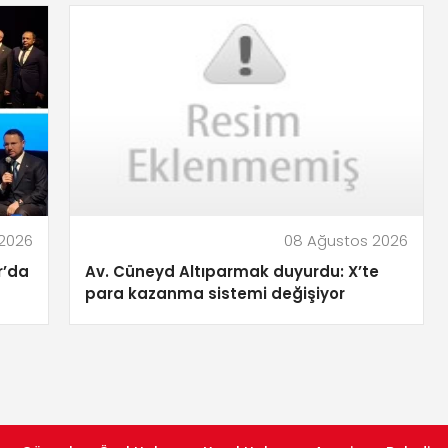
2026
08 Ağustos 2026
r’da
Av. Cüneyd Altıparmak duyurdu: X’te
para kazanma sistemi değişiyor