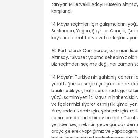
tanıyan Milletvekili Adayı Hüseyin Altınso
karşılandı.
14 Mayıs seçimleri için çalışmalarını yoğun
Sarıkaraca, Yağan, Şeyhler, Cangıllı, Çek
köylerinde muhtar ve vatandaşları ziyaret
AK Parti olarak Cumhurbaşkanımızın lider
Altınsoy, “Siyaset yapma sebebimiz olan
Biz seçimden seçime değil her zaman sa
14 Mayıs’ın Türkiye’nin şahlanış dönemi ol
yürüttüğümüz seçim çalışmalarımıza köy z
basılmadık yer, hatır sorulmadık gönül bı
yüzü, samimiyeti 14 Mayıs’ın habercisidi
ve ilçelerimizi ziyaret etmiştik. Şimdi ye
Yüzyılında ülkemiz için, şehrimiz için, m
seçimlerinde tarihi bir oy oranı ile Cum
yeniden seçmek için gece gündüz demed
araya gelerek yaptığımız ve yapacağımız
bizleri karşılayan vatandaşlarımıza çok 