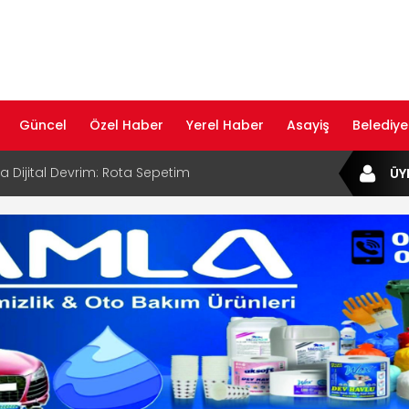
Güncel
Özel Haber
Yerel Haber
Asayiş
Belediye
B Bölge Müdürü Makam Koltuğunu
ÜY
ıraktı
af Rehberi ile Google ve Yapay Zeka
da Öne Çıkın
af Rehberi Hizmete Girdi
com Yayın Hayatına Başladı | Hızlı ve Akıllı
formu
ta Dijital Devrim: Rota Sepetim