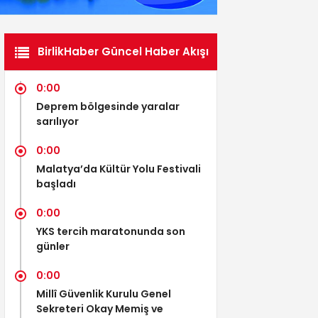
BirlikHaber Güncel Haber Akışı
0:00
Deprem bölgesinde yaralar
sarılıyor
0:00
Malatya’da Kültür Yolu Festivali
başladı
0:00
YKS tercih maratonunda son
günler
0:00
Millî Güvenlik Kurulu Genel
Sekreteri Okay Memiş ve