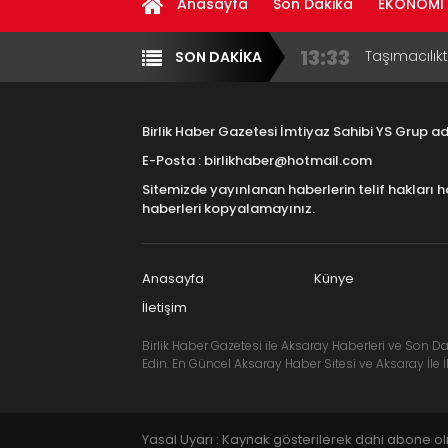
Anasayfa
Son Dakika
EKONOMİ
17:15
Aksaray OS
SON DAKİKA
Yazarlar
Diğer
Çocuklara B
16:00
Aksaray Esn
Aramaların
Birlik Haber Gazetesi İmtiyaz Sahibi YS Grup 
8:23
Aksaray Esn
E-Posta : birlikhaber@hotmail.com
Sitemizde yayınlanan haberlerin telif hakları h
11:30
Birlikhaber.
haberleri kopyalamayınız.
Haber Plat
13:33
Taşımacılık
Anasayfa
Künye
İletişim
Birlik Haber Gazetesi ile Aksaray Haberleri ve Son Da
Edin. En Güncel Aksaray Haber Sitesi ve Aksaray İle İl
Yasal Uyarı : Kaynak gösterilerek dahi abone o