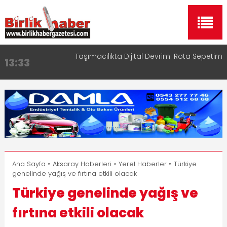
Taşımacılıkta Dijital Devrim: Rota Sepetim
13:33
Aksaray OSB Bölge Müdürü Makam Koltuğunu
17:15
Çocuklara Bıraktı
Aksaray Esnaf Rehberi ile Google ve Yapay Zeka
16:00
Aramalarında Öne Çıkın
Aksaray Esnaf Rehberi Hizmete Girdi
8:23
Birlikhaber.com Yayın Hayatına Başladı | Hızlı ve
11:30
Akıllı Haber Platformu
Ana Sayfa
»
Aksaray Haberleri
»
Yerel Haberler
» Türkiye
genelinde yağış ve fırtına etkili olacak
Türkiye genelinde yağış ve
fırtına etkili olacak