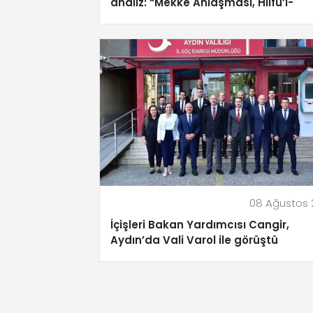
analiz: “Mekke Anlaşması, Hilfü’l-
Fudul’un 21. Yüzyıl Versiyonu!”
08 Ağustos 
İçişleri Bakan Yardımcısı Cangir,
Aydın’da Vali Varol ile görüştü