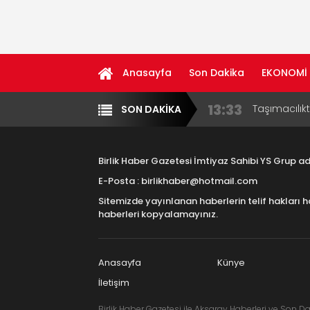
Anasayfa
Son Dakika
EKONOMİ
13:33
Taşımacılık
SON DAKİKA
Yazarlar
Diğer
17:15
Aksaray OS
Çocuklara B
Birlik Haber Gazetesi İmtiyaz Sahibi YS Grup 
16:00
Aksaray Esn
E-Posta : birlikhaber@hotmail.com
Aramaların
Sitemizde yayınlanan haberlerin telif hakları h
8:23
Aksaray Esn
haberleri kopyalamayınız.
11:30
Birlikhaber.
Haber Plat
Anasayfa
Künye
İletişim
Birlik Haber Gazetesi ile Aksaray Haberleri ve Son Da