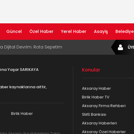
Güncel
Özel Haber
Yerel Haber
Asayiş
Belediye
ta Dijital Devrim: Rota Sepetim
ÜY
B Bölge Müdürü Makam Koltuğunu
ıraktı
adına Yaşar SARIKAYA
Konular
af Rehberi ile Google ve Yapay Zeka
da Öne Çıkın
aber kaynaklarına aittir,
Aksaray Haber
af Rehberi Hizmete Girdi
Birlik Haber TV
Aksaray Firma Rehberi
com Yayın Hayatına Başladı | Hızlı ve Akıllı
formu
Birlik Haber
SMS Bankası
Aksaray Haberleri
Aksaray Özel Haberler
kika Aksaray İlçe Haberlerini Takip