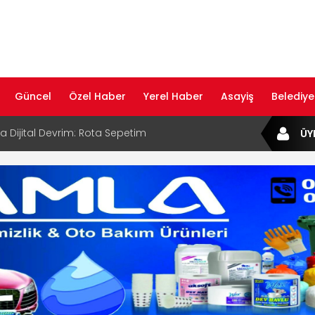
Güncel
Özel Haber
Yerel Haber
Asayiş
Belediye
ta Dijital Devrim: Rota Sepetim
ÜY
B Bölge Müdürü Makam Koltuğunu
ıraktı
af Rehberi ile Google ve Yapay Zeka
da Öne Çıkın
af Rehberi Hizmete Girdi
com Yayın Hayatına Başladı | Hızlı ve Akıllı
formu