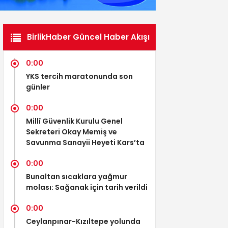
BirlikHaber Güncel Haber Akışı
0:00
YKS tercih maratonunda son
günler
0:00
Millî Güvenlik Kurulu Genel
Sekreteri Okay Memiş ve
Savunma Sanayii Heyeti Kars’ta
0:00
Bunaltan sıcaklara yağmur
molası: Sağanak için tarih verildi
0:00
Ceylanpınar-Kızıltepe yolunda