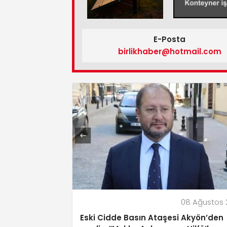
E-Posta
birlikhaber@hotmail.com
08 Ağustos 
Eski Cidde Basın Ataşesi Akyön’den