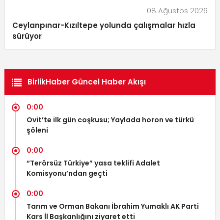
08 Ağustos 2026
Ceylanpınar-Kızıltepe yolunda çalışmalar hızla
sürüyor
BirlikHaber Güncel Haber Akışı
0:00
Ovit’te ilk gün coşkusu; Yaylada horon ve türkü
şöleni
0:00
“Terörsüz Türkiye” yasa teklifi Adalet
Komisyonu’ndan geçti
0:00
Tarım ve Orman Bakanı İbrahim Yumaklı AK Parti
Kars İl Başkanlığını ziyaret etti