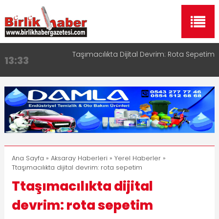
Taşımacılıkta Dijital Devrim: Rota Sepetim
13:33
Aksaray OSB Bölge Müdürü Makam Koltuğunu
17:15
Çocuklara Bıraktı
Aksaray Esnaf Rehberi ile Google ve Yapay Zeka
16:00
Aramalarında Öne Çıkın
Aksaray Esnaf Rehberi Hizmete Girdi
8:23
Birlikhaber.com Yayın Hayatına Başladı | Hızlı ve
11:30
Akıllı Haber Platformu
Ana Sayfa
»
Aksaray Haberleri
»
Yerel Haberler
»
Ttaşımacılıkta dijital devrim: rota sepetim
Ttaşımacılıkta dijital
devrim: rota sepetim