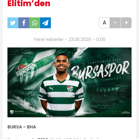
Elitim’den
A
-
+
Yerel Haberler - 23.05.2026 - 0:00
BURSA – BHA