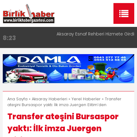
Aksaray Esnaf Rehberi Hizmete Girdi
8:23
Birlikhaber.com Yayın Hayatına Başladı | Hızlı ve
11:30
Akıllı Haber Platformu
Taşımacılıkta Dijital Devrim: Rota Sepetim
13:33
Aksaray OSB Bölge Müdürü Makam Koltuğunu
17:15
Çocuklara Bıraktı
Aksaray Esnaf Rehberi ile Google ve Yapay Zeka
16:00
Aramalarında Öne Çıkın
Ana Sayfa
»
Aksaray Haberleri
»
Yerel Haberler
» Transfer
ateşini Bursaspor yaktı: İlk imza Juergen Elitim’den
Transfer ateşini Bursaspor
yaktı: İlk imza Juergen