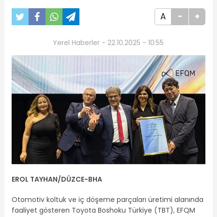
A
-
+
Yerel Haberler - 22.10.2025 - 10:55
EROL TAYHAN/DÜZCE
-BHA
Otomotiv koltuk ve iç döşeme parçaları üretimi alanında
faaliyet gösteren Toyota Boshoku Türkiye (TBT), EFQM