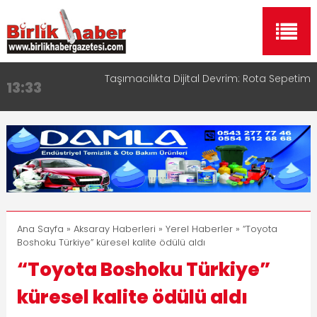
Taşımacılıkta Dijital Devrim: Rota Sepetim
13:33
Aksaray OSB Bölge Müdürü Makam Koltuğunu
17:15
Çocuklara Bıraktı
Aksaray Esnaf Rehberi ile Google ve Yapay Zeka
16:00
Aramalarında Öne Çıkın
Aksaray Esnaf Rehberi Hizmete Girdi
8:23
Birlikhaber.com Yayın Hayatına Başladı | Hızlı ve
11:30
Akıllı Haber Platformu
Ana Sayfa
»
Aksaray Haberleri
»
Yerel Haberler
» “Toyota
Boshoku Türkiye” küresel kalite ödülü aldı
“Toyota Boshoku Türkiye”
küresel kalite ödülü aldı