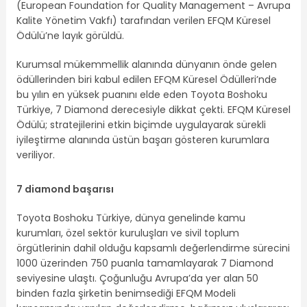
(European Foundation for Quality Management – Avrupa
Kalite Yönetim Vakfı) tarafından verilen EFQM Küresel
Ödülü’ne layık görüldü.
Kurumsal mükemmellik alanında dünyanın önde gelen
ödüllerinden biri kabul edilen EFQM Küresel Ödülleri’nde
bu yılın en yüksek puanını elde eden Toyota Boshoku
Türkiye, 7 Diamond derecesiyle dikkat çekti. EFQM Küresel
Ödülü; stratejilerini etkin biçimde uygulayarak sürekli
iyileştirme alanında üstün başarı gösteren kurumlara
veriliyor.
7 diamond başarısı
Toyota Boshoku Türkiye, dünya genelinde kamu
kurumları, özel sektör kuruluşları ve sivil toplum
örgütlerinin dahil olduğu kapsamlı değerlendirme sürecini
1000 üzerinden 750 puanla tamamlayarak 7 Diamond
seviyesine ulaştı. Çoğunluğu Avrupa’da yer alan 50
binden fazla şirketin benimsediği EFQM Modeli