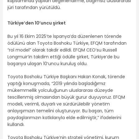
kapsamında yapılan değerlendirme, bağımsız uluslararası
jüri tarafından yürütüldü.
Türkiye’den 10’uncu şirket
Bu yıl 16 Ekim 2025’te İspanya’da düzenlenen törende
ödülünü alan Toyota Boshoku Türkiye, EFQM tarafından
“rol model” olarak takdir edildi. EFQM CEO’su Russell
Longmuir’in takdim ettiği ödülle şirket, Türkiye’de bu
başarıya ulaşan 10’uncu kuruluş oldu.
Toyota Boshoku Türkiye Başkanı Hakan Konak, törende
yaptığı konuşmada, “2019 yılında başladığımız
mükemmellik yolculuğunun uluslararası düzeyde
tescillenmiş olmasından büyük gurur duyuyoruz. EFQM
modeli, verimli, duyarlı ve sürdürülebilir yönetim
anlayışımızın temelini oluşturuyor. Bu başarı, tüm
paydaşlarımızın katkılarıyla elde edilmiştir,” ifadelerini
kullandı.
Toyota Boshoku Türkiye’nin strateji yönetimi, kurum