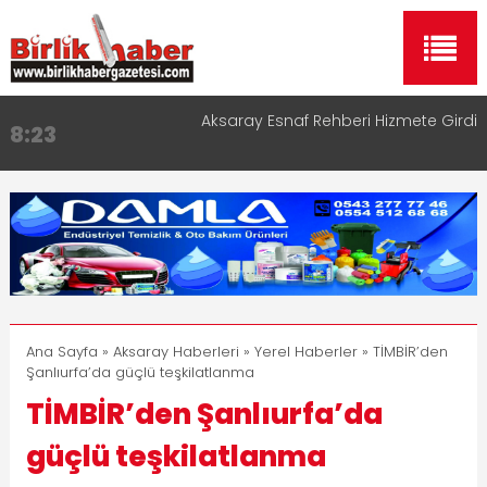
Aksaray Esnaf Rehberi Hizmete Girdi
8:23
Birlikhaber.com Yayın Hayatına Başladı | Hızlı ve
11:30
Akıllı Haber Platformu
Taşımacılıkta Dijital Devrim: Rota Sepetim
13:33
Aksaray OSB Bölge Müdürü Makam Koltuğunu
17:15
Çocuklara Bıraktı
Aksaray Esnaf Rehberi ile Google ve Yapay Zeka
16:00
Aramalarında Öne Çıkın
Ana Sayfa
»
Aksaray Haberleri
»
Yerel Haberler
» TİMBİR’den
Şanlıurfa’da güçlü teşkilatlanma
TİMBİR’den Şanlıurfa’da
güçlü teşkilatlanma