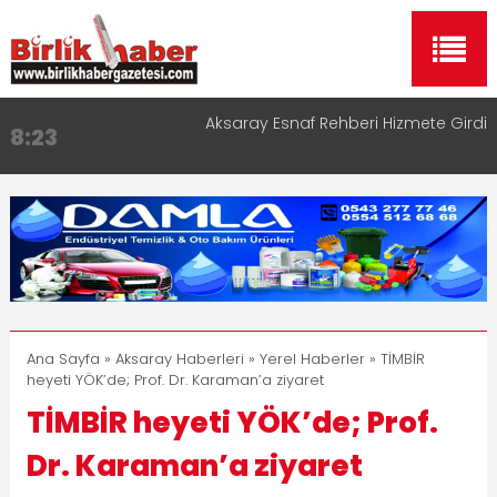
Aksaray Esnaf Rehberi Hizmete Girdi
8:23
Birlikhaber.com Yayın Hayatına Başladı | Hızlı ve
11:30
Akıllı Haber Platformu
Taşımacılıkta Dijital Devrim: Rota Sepetim
13:33
Aksaray OSB Bölge Müdürü Makam Koltuğunu
17:15
Çocuklara Bıraktı
Aksaray Esnaf Rehberi ile Google ve Yapay Zeka
16:00
Aramalarında Öne Çıkın
Ana Sayfa
»
Aksaray Haberleri
»
Yerel Haberler
» TİMBİR
heyeti YÖK’de; Prof. Dr. Karaman’a ziyaret
TİMBİR heyeti YÖK’de; Prof.
Dr. Karaman’a ziyaret