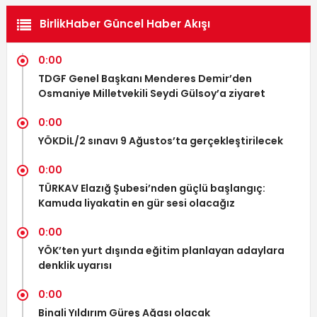
BirlikHaber Güncel Haber Akışı
0:00
TDGF Genel Başkanı Menderes Demir’den
Osmaniye Milletvekili Seydi Gülsoy’a ziyaret
0:00
YÖKDİL/2 sınavı 9 Ağustos’ta gerçekleştirilecek
0:00
TÜRKAV Elazığ Şubesi’nden güçlü başlangıç:
Kamuda liyakatin en gür sesi olacağız
0:00
YÖK’ten yurt dışında eğitim planlayan adaylara
denklik uyarısı
0:00
Binali Yıldırım Güreş Ağası olacak