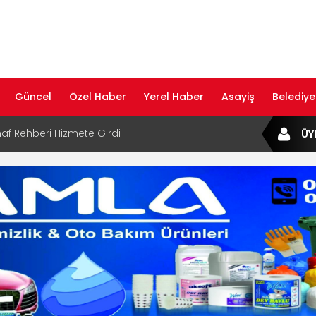
Güncel
Özel Haber
Yerel Haber
Asayiş
Belediye
af Rehberi Hizmete Girdi
ÜY
com Yayın Hayatına Başladı | Hızlı ve Akıllı
formu
ta Dijital Devrim: Rota Sepetim
B Bölge Müdürü Makam Koltuğunu
ıraktı
af Rehberi ile Google ve Yapay Zeka
da Öne Çıkın