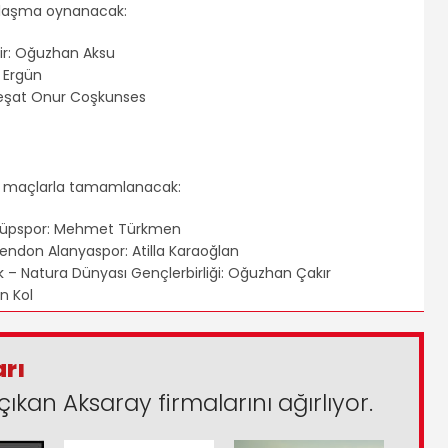
ılaşma oynanacak:
ir: Oğuzhan Aksu
 Ergün
Reşat Onur Coşkunses
 şu maçlarla tamamlanacak:
 Eyüpspor: Mehmet Türkmen
ndon Alanyaspor: Atilla Karaoğlan
k – Natura Dünyası Gençlerbirliği: Oğuzhan Çakır
n Kol
arı
çıkan Aksaray firmalarını ağırlıyor.