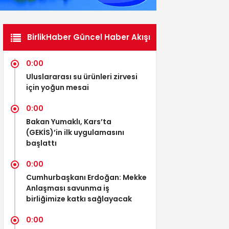
BirlikHaber Güncel Haber Akışı
0:00
Uluslararası su ürünleri zirvesi
için yoğun mesai
0:00
Bakan Yumaklı, Kars’ta
(GEKİS)’in ilk uygulamasını
başlattı
0:00
Cumhurbaşkanı Erdoğan: Mekke
Anlaşması savunma iş
birliğimize katkı sağlayacak
0:00