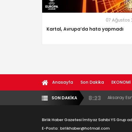
07 Ağustos
Kartal, Avrupa’da hata yapmadı
Anasayfa
Son Dakika
EKONOMİ
8:23
Aksaray Esn
SON DAKİKA
Yazarlar
Diğer
11:30
Birlikhaber.
Haber Plat
Birlik Haber Gazetesi İmtiyaz Sahibi YS Grup 
13:33
Taşımacılık
E-Posta : birlikhaber@hotmail.com