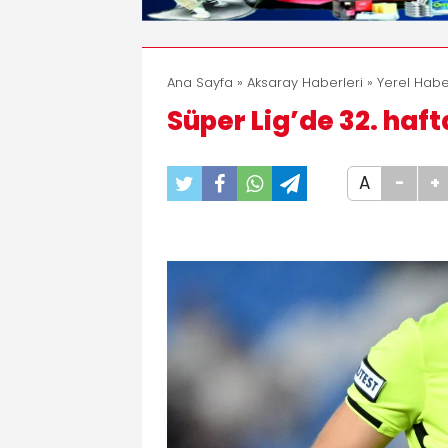
Ana Sayfa
»
Aksaray Haberleri
»
Yerel Habe
Süper Lig’de 32. haf
A
-
+