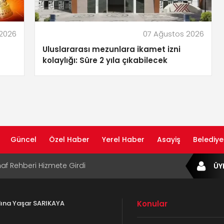
 2026
07 Ağustos 2026
Uluslararası mezunlara ikamet izni
kolaylığı: Süre 2 yıla çıkabilecek
Güncel
Özel Haber
Yerel Haber
Asayiş
Belediye
af Rehberi Hizmete Girdi
ÜY
com Yayın Hayatına Başladı | Hızlı ve Akıllı
formu
adına Yaşar SARIKAYA
Konular
ta Dijital Devrim: Rota Sepetim