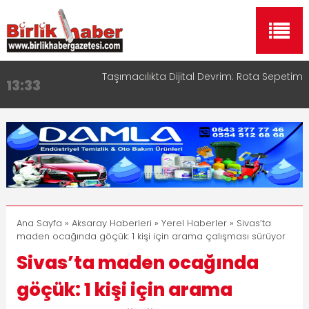
Taşımacılıkta Dijital Devrim: Rota Sepetim
13:33
Aksaray OSB Bölge Müdürü Makam Koltuğunu
17:15
Çocuklara Bıraktı
Aksaray Esnaf Rehberi ile Google ve Yapay Zeka
16:00
Aramalarında Öne Çıkın
Aksaray Esnaf Rehberi Hizmete Girdi
8:23
Birlikhaber.com Yayın Hayatına Başladı | Hızlı ve
11:30
Akıllı Haber Platformu
Ana Sayfa
»
Aksaray Haberleri
»
Yerel Haberler
» Sivas’ta
maden ocağında göçük: 1 kişi için arama çalışması sürüyor
Sivas’ta maden ocağında
göçük: 1 kişi için arama