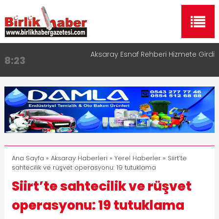
Aksaray Esnaf Rehberi Hizmete Girdi
8:23
Birlikhaber.com Yayın Hayatına Başladı | Hızlı ve
11:30
Akıllı Haber Platformu
Taşımacılıkta Dijital Devrim: Rota Sepetim
13:33
Aksaray OSB Bölge Müdürü Makam Koltuğunu
17:15
Çocuklara Bıraktı
Aksaray Esnaf Rehberi ile Google ve Yapay Zeka
16:00
Aramalarında Öne Çıkın
Ana Sayfa
»
Aksaray Haberleri
»
Yerel Haberler
» Siirt’te
sahtecilik ve rüşvet operasyonu: 19 tutuklama
Siirt’te sahtecilik ve rüşvet
operasyonu: 19 tutuklama