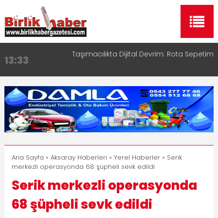
Taşımacılıkta Dijital Devrim: Rota Sepetim
13:33
Aksaray OSB Bölge Müdürü Makam Koltuğunu
17:15
Çocuklara Bıraktı
Aksaray Esnaf Rehberi ile Google ve Yapay Zeka
16:00
Aramalarında Öne Çıkın
Aksaray Esnaf Rehberi Hizmete Girdi
8:23
Birlikhaber.com Yayın Hayatına Başladı | Hızlı ve
11:30
Akıllı Haber Platformu
Ana Sayfa
»
Aksaray Haberleri
»
Yerel Haberler
» Serik
merkezli operasyonda 68 şüpheli sevk edildi
Serik merkezli operasyonda
68 şüpheli sevk edildi