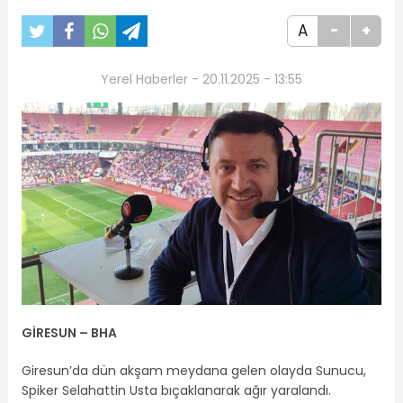
A
-
+
Yerel Haberler - 20.11.2025 - 13:55
GİRESUN –
BHA
Giresun’da dün akşam meydana gelen olayda Sunucu,
Spiker Selahattin Usta bıçaklanarak ağır yaralandı.