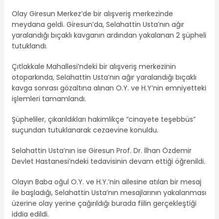
Olay Giresun Merkez’de bir alışveriş merkezinde
meydana geldi. Giresun’da, Selahattin Usta’nın ağır
yaralandığı bıçaklı kavganın ardından yakalanan 2 şüpheli
tutuklandı.
Çıtlakkale Mahallesi’ndeki bir alışveriş merkezinin
otoparkında, Selahattin Usta’nın ağır yaralandığı bıçaklı
kavga sonrası gözaltına alınan O.Y. ve H.Y’nin emniyetteki
işlemleri tamamlandı.
Şüpheliler, çıkarıldıkları hakimlikçe “cinayete teşebbüs”
suçundan tutuklanarak cezaevine konuldu.
Selahattin Usta’nın ise Giresun Prof. Dr. İlhan Özdemir
Devlet Hastanesi’ndeki tedavisinin devam ettiği öğrenildi.
Olayın Baba oğul O.Y. ve H.Y.’nin ailesine atılan bir mesaj
ile başladığı, Selahattin Usta’nın mesajlarının yakalanması
üzerine olay yerine çağırıldığı burada fiilin gerçekleştiği
iddia edildi.