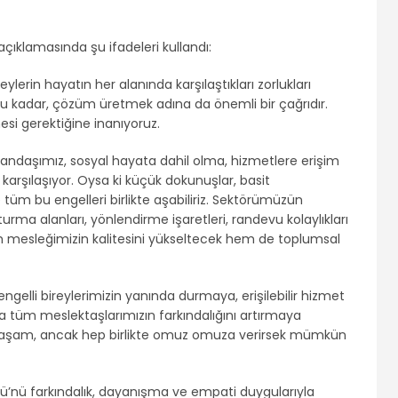
çıklamasında şu ifadeleri kullandı:
eylerin hayatın her alanında karşılaştıkları zorlukları
uğu kadar, çözüm üretmek adına da önemli bir çağrıdır.
i gerektiğine inanıyoruz.
andaşımız, sosyal hayata dahil olma, hizmetlere erişim
karşılaşıyor. Oysa ki küçük dokunuşlar, basit
 tüm bu engelleri birlikte aşabiliriz. Sektörümüzün
urma alanları, yönlendirme işaretleri, randevu kolaylıkları
em mesleğimizin kalitesini yükseltecek hem de toplumsal
ngelli bireylerimizin yanında durmaya, erişilebilir hizmet
a tüm meslektaşlarımızın farkındalığını artırmaya
bir yaşam, ancak hep birlikte omuz omuza verirsek mümkün
ünü’nü farkındalık, dayanışma ve empati duygularıyla