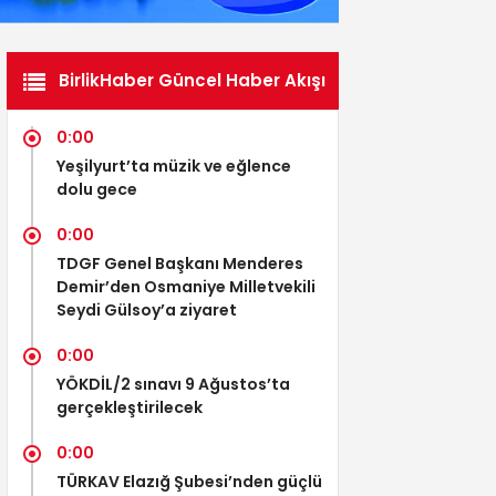
BirlikHaber Güncel Haber Akışı
0:00
Yeşilyurt’ta müzik ve eğlence
dolu gece
0:00
TDGF Genel Başkanı Menderes
Demir’den Osmaniye Milletvekili
Seydi Gülsoy’a ziyaret
0:00
YÖKDİL/2 sınavı 9 Ağustos’ta
gerçekleştirilecek
0:00
TÜRKAV Elazığ Şubesi’nden güçlü