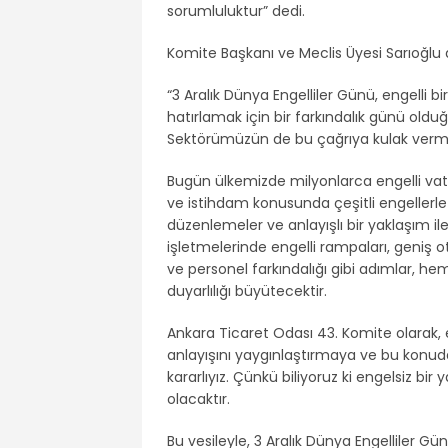
sorumluluktur” dedi.
Komite Başkanı ve Meclis Üyesi Sarıoğlu a
“3 Aralık Dünya Engelliler Günü, engelli bir
hatırlamak için bir farkındalık günü old
Sektörümüzün de bu çağrıya kulak vermes
Bugün ülkemizde milyonlarca engelli vat
ve istihdam konusunda çeşitli engellerle 
düzenlemeler ve anlayışlı bir yaklaşım ile
işletmelerinde engelli rampaları, geniş ot
ve personel farkındalığı gibi adımlar, h
duyarlılığı büyütecektir.
Ankara Ticaret Odası 43. Komite olarak, e
anlayışını yaygınlaştırmaya ve bu konud
kararlıyız. Çünkü biliyoruz ki engelsiz 
olacaktır.
Bu vesileyle, 3 Aralık Dünya Engelliler G