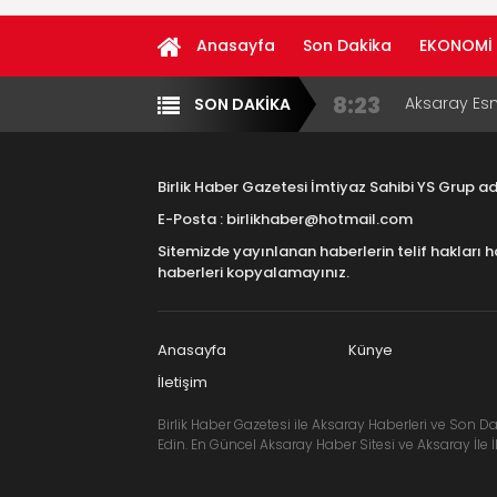
Anasayfa
Son Dakika
EKONOMİ
8:23
Aksaray Esn
SON DAKİKA
Yazarlar
Diğer
11:30
Birlikhaber.
Haber Plat
Birlik Haber Gazetesi İmtiyaz Sahibi YS Grup 
13:33
Taşımacılık
E-Posta : birlikhaber@hotmail.com
Sitemizde yayınlanan haberlerin telif hakları h
17:15
Aksaray OS
haberleri kopyalamayınız.
Çocuklara B
16:00
Aksaray Esn
Aramaların
Anasayfa
Künye
İletişim
Birlik Haber Gazetesi ile Aksaray Haberleri ve Son Da
Edin. En Güncel Aksaray Haber Sitesi ve Aksaray İle İl