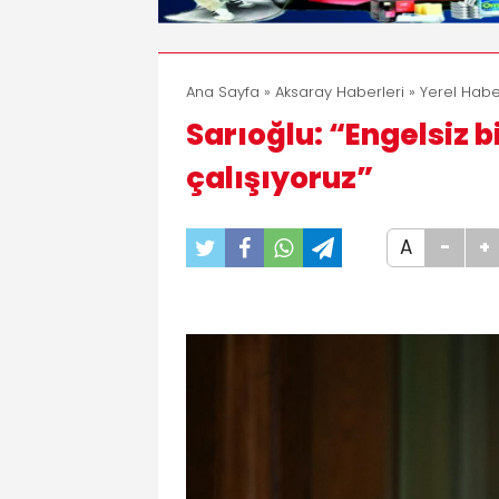
Ana Sayfa
»
Aksaray Haberleri
»
Yerel Habe
Sarıoğlu: “Engelsiz bi
çalışıyoruz”
A
-
+