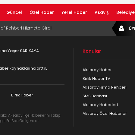
Güncel
Özel Haber
Yerel Haber
Asayiş
Belediye
af Rehberi Hizmete Girdi
ÜY
com Yayın Hayatına Başladı | Hızlı ve Akıllı
formu
adına Yaşar SARIKAYA
Konular
ta Dijital Devrim: Rota Sepetim
aber kaynaklarına aittir,
Aksaray Haber
B Bölge Müdürü Makam Koltuğunu
Birlik Haber TV
ıraktı
Aksaray Firma Rehberi
af Rehberi ile Google ve Yapay Zeka
da Öne Çıkın
Birlik Haber
SMS Bankası
Aksaray Haberleri
Aksaray Özel Haberler
kika Aksaray İlçe Haberlerini Takip
gili En Son Gelişmeler.