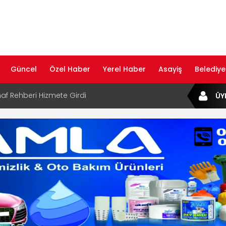
Güncel
Özel Haber
Yerel Haber
Asayiş
Belediye
af Rehberi Hizmete Girdi
ÜY
com Yayın Hayatına Başladı | Hızlı ve Akıllı
formu
ta Dijital Devrim: Rota Sepetim
B Bölge Müdürü Makam Koltuğunu
ıraktı
af Rehberi ile Google ve Yapay Zeka
da Öne Çıkın