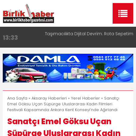
Taşımacılıkta Dijital Devrim: Rota Sepetim
13:33
Aksaray OSB Bölge Müdürü Makam Koltuğunu
17:15
Çocuklara Bıraktı
Aksaray Esnaf Rehberi ile Google ve Yapay Zeka
16:00
Aramalarında Öne Çıkın
Aksaray Esnaf Rehberi Hizmete Girdi
8:23
Birlikhaber.com Yayın Hayatına Başladı | Hızlı ve
11:30
Akıllı Haber Platformu
Ana Sayfa
»
Aksaray Haberleri
»
Yerel Haberler
» Sanatçı
Emel Göksu Uçan Süpürge Uluslararası Kadın Filmleri
Festivali Kapsamında Ankara Kent Konseyi’nde Ağırlandı
Sanatçı Emel Göksu Uçan
Süpürge Uluslararası Kadın