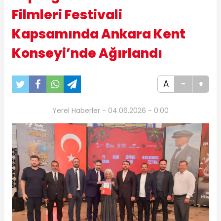
Filmleri Festivali
Kapsamında Ankara Kent
Konseyi’nde Ağırlandı
A
-
+
Yerel Haberler - 04.06.2026 - 0:00