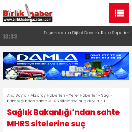
Taşımacılıkta Dijital Devrim: Rota Sepetim
13:33
Aksaray OSB Bölge Müdürü Makam Koltuğunu
17:15
Çocuklara Bıraktı
Aksaray Esnaf Rehberi ile Google ve Yapay Zeka
16:00
Aramalarında Öne Çıkın
Aksaray Esnaf Rehberi Hizmete Girdi
8:23
Birlikhaber.com Yayın Hayatına Başladı | Hızlı ve
11:30
Akıllı Haber Platformu
Ana Sayfa
»
Aksaray Haberleri
»
Yerel Haberler
» Sağlık
Bakanlığı’ndan sahte MHRS sitelerine suç duyurusu
Sağlık Bakanlığı’ndan sahte
MHRS sitelerine suç