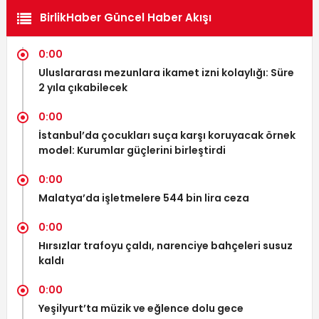
BirlikHaber Güncel Haber Akışı
0:00
Uluslararası mezunlara ikamet izni kolaylığı: Süre
2 yıla çıkabilecek
0:00
İstanbul’da çocukları suça karşı koruyacak örnek
model: Kurumlar güçlerini birleştirdi
0:00
Malatya’da işletmelere 544 bin lira ceza
0:00
Hırsızlar trafoyu çaldı, narenciye bahçeleri susuz
kaldı
0:00
Yeşilyurt’ta müzik ve eğlence dolu gece