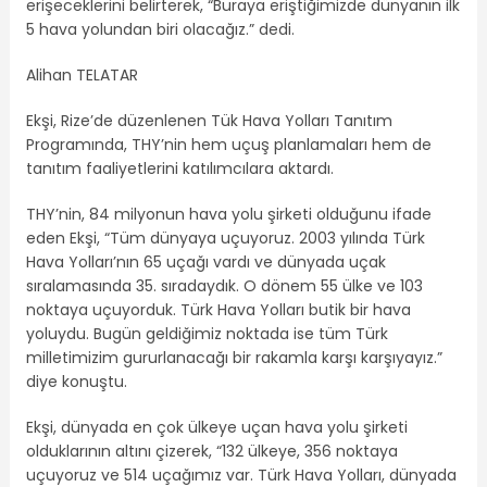
erişeceklerini belirterek, “Buraya eriştiğimizde dünyanın ilk
5 hava yolundan biri olacağız.” dedi.
Alihan TELATAR
Ekşi, Rize’de düzenlenen Tük Hava Yolları Tanıtım
Programında, THY’nin hem uçuş planlamaları hem de
tanıtım faaliyetlerini katılımcılara aktardı.
THY’nin, 84 milyonun hava yolu şirketi olduğunu ifade
eden Ekşi, “Tüm dünyaya uçuyoruz. 2003 yılında Türk
Hava Yolları’nın 65 uçağı vardı ve dünyada uçak
sıralamasında 35. sıradaydık. O dönem 55 ülke ve 103
noktaya uçuyorduk. Türk Hava Yolları butik bir hava
yoluydu. Bugün geldiğimiz noktada ise tüm Türk
milletimizim gururlanacağı bir rakamla karşı karşıyayız.”
diye konuştu.
Ekşi, dünyada en çok ülkeye uçan hava yolu şirketi
olduklarının altını çizerek, “132 ülkeye, 356 noktaya
uçuyoruz ve 514 uçağımız var. Türk Hava Yolları, dünyada