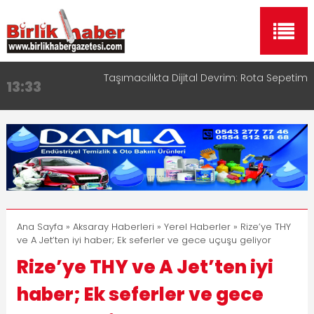
Taşımacılıkta Dijital Devrim: Rota Sepetim
Aksaray OSB Bölge Müdürü Makam Koltuğunu
13:33
17:15
Çocuklara Bıraktı
Aksaray Esnaf Rehberi ile Google ve Yapay Zeka
16:00
Aramalarında Öne Çıkın
Aksaray Esnaf Rehberi Hizmete Girdi
8:23
Birlikhaber.com Yayın Hayatına Başladı | Hızlı ve
11:30
Akıllı Haber Platformu
Ana Sayfa
»
Aksaray Haberleri
»
Yerel Haberler
» Rize’ye THY
ve A Jet’ten iyi haber; Ek seferler ve gece uçuşu geliyor
Rize’ye THY ve A Jet’ten iyi
haber; Ek seferler ve gece