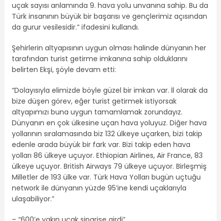
uçak sayısı anlamında 9. hava yolu unvanına sahip. Bu da
Türk insanının büyük bir başarısı ve gençlerimiz açısından
da gurur vesilesidir.” ifadesini kullandı.
Şehirlerin altyapısının uygun olması halinde dünyanın her
tarafından turist getirme imkanına sahip olduklarını
belirten Ekşi, şöyle devam etti:
“Dolayısıyla elimizde böyle güzel bir imkan var. İl olarak da
bize düşen görev, eğer turist getirmek istiyorsak
altyapımızı buna uygun tamamlamak zorundayız.
Dünyanın en çok ülkesine uçan hava yoluyuz. Diğer hava
yollarının sıralamasında biz 132 ülkeye uçarken, bizi takip
edenle arada büyük bir fark var. Bizi takip eden hava
yolları 86 ülkeye uçuyor. Ethiopian Airlines, Air France, 83
ülkeye uçuyor. British Airways 79 ülkeye uçuyor. Birleşmiş
Milletler de 193 ülke var. Türk Hava Yolları bugün uçtuğu
network ile dünyanın yüzde 95’ine kendi uçaklarıyla
ulaşabiliyor.”
– “600’e yakın uçak siparişe girdi”