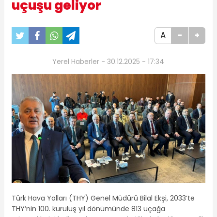
uçuşu geliyor
A
-
+
Yerel Haberler - 30.12.2025 - 17:34
Türk Hava Yolları (THY) Genel Müdürü Bilal Ekşi, 2033’te
THY’nin 100. kuruluş yıl dönümünde 813 uçağa