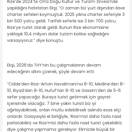
Rize’de 2024’te Orta Doğu Kültür ve Turizm Zirvesi’nde
yapıldığını hatırlatan Ekşi, “O zaman biz yurt dışından ilave
charter sefeleri koymuştuk. 2025 yılına charter seferiyle 3
bin 500 yolcu geldi. Tarifeli seferle ise 3 bin 700 yolcu
Rize’ye turist olarak geldi. Bunun Rize ekonomisine
yaklaşık 10,4 milyon dolar turizm katkısı sağladığını
varsayıyoruz.” diye konuştu.
Ekşi, 2026’da THY’nin bu çalışmalarının devam
edeceğinin altını çizerek, şöyle devam etti:
“Cidde’den Rize-Artvin Havalimanı’na 8-10, Medine’den 8-
10, Riyad’dan 8-10, Hufuf’tan 8-10 ve Gassim’den de 5-6
sefer yapacağız. Buraya turist getirmek için gayret
içerisinde olacağız. 7 bine yakın turisti biz iyi
ağırlayabilirsek, onları mutlu edebilirsek aslında esas elçi
onlardır. Dolayısıyla el birliğiyle, ‘Rize’mizi daha fazla nasıl
parlatabiliriz ve Rize’mizi daha fazla nasıl turist çekebiliriz
diye çalışma yapmamız gerekiyor. Elimizde büyük bir