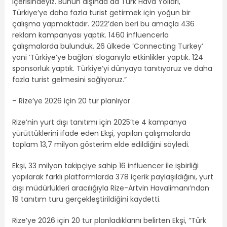
içerisindeyiz. Bunun dışında da Türk Hava Yolları,
Türkiye’ye daha fazla turist getirmek için yoğun bir
çalışma yapmaktadır. 2022’den beri bu amaçla 436
reklam kampanyası yaptık. 1460 influencerla
çalışmalarda bulunduk. 26 ülkede ‘Connecting Turkey’
yani ‘Türkiye’ye bağlan’ sloganıyla etkinlikler yaptık. 124
sponsorluk yaptık. Türkiye’yi dünyaya tanıtıyoruz ve daha
fazla turist gelmesini sağlıyoruz.”
– Rize’ye 2026 için 20 tur planlıyor
Rize’nin yurt dışı tanıtımı için 2025’te 4 kampanya
yürüttüklerini ifade eden Ekşi, yapılan çalışmalarda
toplam 13,7 milyon gösterim elde edildiğini söyledi.
Ekşi, 33 milyon takipçiye sahip 16 influencer ile işbirliği
yapılarak farklı platformlarda 378 içerik paylaşıldığını, yurt
dışı müdürlükleri aracılığıyla Rize-Artvin Havalimanı’ndan
19 tanıtım turu gerçekleştirildiğini kaydetti.
Rize’ye 2026 için 20 tur planladıklarını belirten Ekşi, “Türk