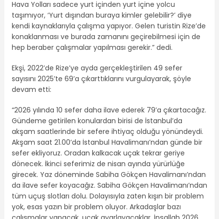
Hava Yolları sadece yurt içinden yurt içine yolcu
taşımıyor, ‘Yurt dışından buraya kimler gelebilir?’ diye
kendi kaynaklarıyla çalışma yapıyor. Gelen turistin Rize’de
konaklanması ve burada zamanını geçirebilmesi için de
hep beraber çalışmalar yapılması gerekir.” dedi.
Ekşi, 2022’de Rize’ye ayda gerçekleştirilen 49 sefer
sayısını 2025’te 69’a çıkarttıklarını vurgulayarak, şöyle
devam etti:
“2026 yılında 10 sefer daha ilave ederek 79’a çıkartacağız.
Gündeme getirilen konulardan birisi de İstanbul’da
akşam saatlerinde bir sefere ihtiyaç olduğu yönündeydi.
Akşam saat 21.00’da İstanbul Havalimanı’ndan günde bir
sefer ekliyoruz. Oradan kalkacak uçak tekrar geriye
dönecek. İkinci seferimiz de nisan ayında yürürlüğe
girecek. Yaz döneminde Sabiha Gökçen Havalimanı’ndan
da ilave sefer koyacağız. Sabiha Gökçen Havalimanı’ndan
tüm uçuş slotları dolu. Dolayısıyla zaten kışın bir problem
yok, esas yazın bir problem oluyor. Arkadaşlar bazı
çalışmalar yapacak, uçak ayarlayacaklar. İnşallah 2026