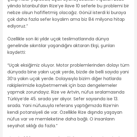
yılında İstanbul’dan Rize’ye ilave 10 seferle bu problemi bir
nebze olsun hafifletmiş olacağız. Gönül isterdi ki buraya
çok daha fazla sefer koyalım ama biz 84 milyona hitap
ediyoruz.”
Özellikle son iki yıldır uçak teslimatlarında dünya
genelinde sıkıntılar yaşandığını aktaran Ekşi, şunları
kaydetti:
“Uçak eksiğimiz oluyor. Motor problemlerinden dolayı tüm
dünyada bine yakın uçak yerde, bizde de belli sayıda yani
30’a yakın uçak yerde. Dolayısıyla bizim diğer hatlarda
rakiplerimizle kaybetmemek için bazı dengelemeler
yapmak zorundayız. Rize ve Artvin, nüfus sıralamasında
Türkiye’de 45. sırada yer alıyor. Sefer sayısında ise 13.
sırada. Yani nüfusuyla referans yaptığımızda Rize’nin
kendi potansiyeli de var. Özellikle Rize dışında yaşayan
nüfus var ve memleketine daha bağlı. O insanların
seyahat sıklığı da fazla.”