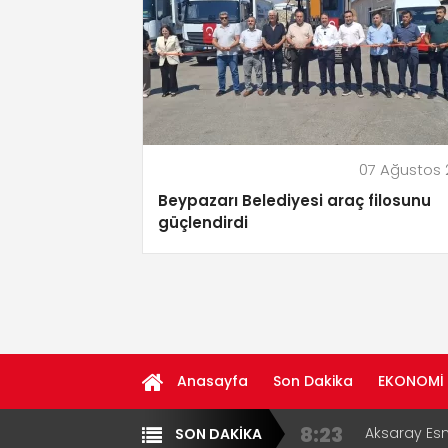
07 Ağustos
Beypazarı Belediyesi araç filosunu
güçlendirdi
Anasayfa
Son Dakika
EKONOMİ
8:23
Aksaray Esn
SON DAKİKA
Yazarlar
Diğer