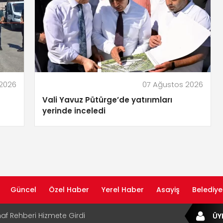
 2026
07 Ağustos 2026
Vali Yavuz Pütürge’de yatırımları
yerinde inceledi
Güncel
Özel Haber
Yerel Haber
Asayiş
Belediye
af Rehberi Hizmete Girdi
ÜY