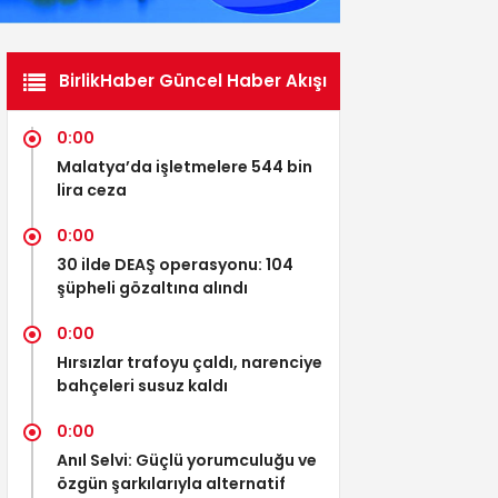
BirlikHaber Güncel Haber Akışı
0:00
Malatya’da işletmelere 544 bin
lira ceza
0:00
30 ilde DEAŞ operasyonu: 104
şüpheli gözaltına alındı
0:00
Hırsızlar trafoyu çaldı, narenciye
bahçeleri susuz kaldı
0:00
Anıl Selvi: Güçlü yorumculuğu ve
özgün şarkılarıyla alternatif