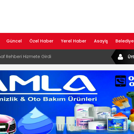
Güncel
Özel Haber
Yerel Haber
Asayiş
Belediye
af Rehberi Hizmete Girdi
ÜY
com Yayın Hayatına Başladı | Hızlı ve Akıllı
formu
ta Dijital Devrim: Rota Sepetim
B Bölge Müdürü Makam Koltuğunu
ıraktı
af Rehberi ile Google ve Yapay Zeka
da Öne Çıkın