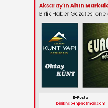
Aksaray'ın
Altın Markal
Birlik Haber Gazetesi öne 
E-Posta
birlikhaber@hotmail.com