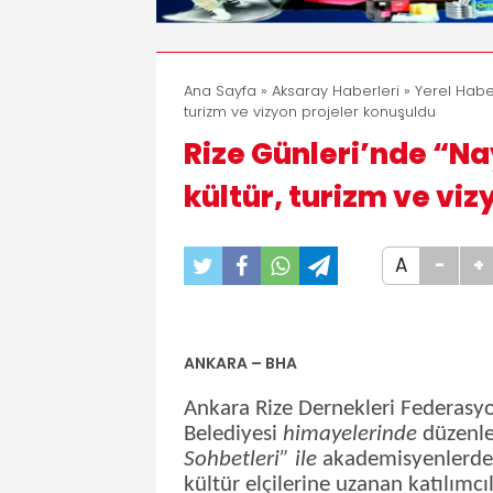
Ana Sayfa
»
Aksaray Haberleri
»
Yerel Habe
turizm ve vizyon projeler konuşuldu
Rize Günleri’nde “Na
kültür, turizm ve vi
A
-
+
ANKARA – BHA
Ankara Rize Dernekleri Federasyon
Belediyesi
himayelerinde
düzenle
Sohbetleri” ile
akademisyenlerden 
kültür elçilerine uzanan katılımcı