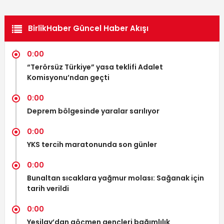
BirlikHaber Güncel Haber Akışı
0:00
“Terörsüz Türkiye” yasa teklifi Adalet
Komisyonu’ndan geçti
0:00
Deprem bölgesinde yaralar sarılıyor
0:00
YKS tercih maratonunda son günler
0:00
Bunaltan sıcaklara yağmur molası: Sağanak için
tarih verildi
0:00
Yeşilay’dan göçmen gençleri bağımlılık