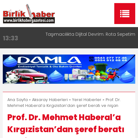
Taşımacılıkta Dijital Devrim: Rota Sepetim
13:33
Aksaray OSB Bölge Müdürü Makam Koltuğunu
17:15
Çocuklara Bıraktı
Aksaray Esnaf Rehberi ile Google ve Yapay Zeka
16:00
Aramalarında Öne Çıkın
Aksaray Esnaf Rehberi Hizmete Girdi
8:23
Birlikhaber.com Yayın Hayatına Başladı | Hızlı ve
11:30
Akıllı Haber Platformu
Ana Sayfa
»
Aksaray Haberleri
»
Yerel Haberler
» Prof. Dr.
Mehmet Haberal’a Kırgızistan’dan şeref beratı ve nişan
Prof. Dr. Mehmet Haberal’a
Kırgızistan’dan şeref beratı