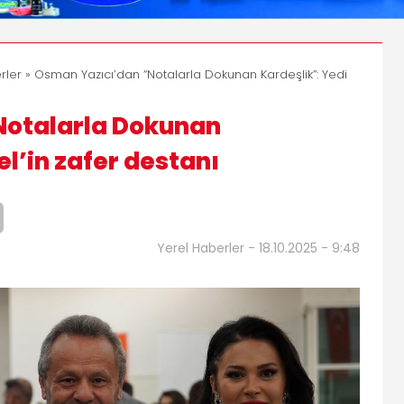
rler
» Osman Yazıcı’dan “Notalarla Dokunan Kardeşlik”: Yedi
Notalarla Dokunan
el’in zafer destanı
Yerel Haberler - 18.10.2025 - 9:48