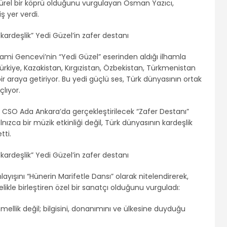
türel bir köprü olduğunu vurgulayan Osman Yazıcı,
ş yer verdi.
mi Gencevi’nin “Yedi Güzel” eserinden aldığı ilhamla
ürkiye, Kazakistan, Kırgızistan, Özbekistan, Türkmenistan
r araya getiriyor. Bu yedi güçlü ses, Türk dünyasının ortak
lıyor.
 CSO Ada Ankara’da gerçekleştirilecek “Zafer Destanı”
lnızca bir müzik etkinliği değil, Türk dünyasının kardeşlik
tti.
ayışını “Hünerin Marifetle Dansı” olarak nitelendirerek,
elikle birleştiren özel bir sanatçı olduğunu vurguladı:
llik değil; bilgisini, donanımını ve ülkesine duyduğu