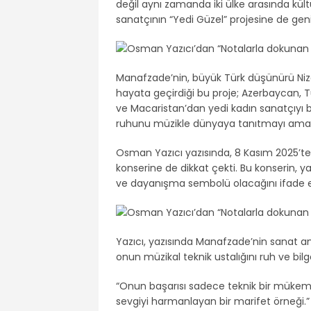
değil aynı zamanda iki ülke arasında kül
sanatçının “Yedi Güzel” projesine de geni
Manafzade’nin, büyük Türk düşünürü Niza
hayata geçirdiği bu proje; Azerbaycan, T
ve Macaristan’dan yedi kadın sanatçıyı bi
ruhunu müzikle dünyaya tanıtmayı amaç
Osman Yazıcı yazısında, 8 Kasım 2025’te
konserine de dikkat çekti. Bu konserin, ya
ve dayanışma sembolü olacağını ifade e
Yazıcı, yazısında Manafzade’nin sanat anl
onun müzikal teknik ustalığını ruh ve bilg
“Onun başarısı sadece teknik bir mükemme
sevgiyi harmanlayan bir marifet örneği.”