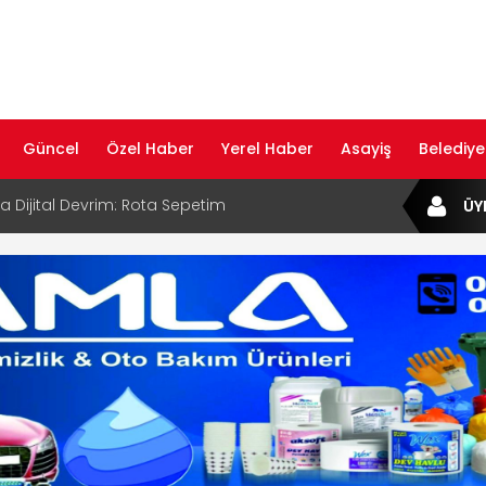
Güncel
Özel Haber
Yerel Haber
Asayiş
Belediye
ta Dijital Devrim: Rota Sepetim
ÜY
B Bölge Müdürü Makam Koltuğunu
ıraktı
af Rehberi ile Google ve Yapay Zeka
da Öne Çıkın
af Rehberi Hizmete Girdi
com Yayın Hayatına Başladı | Hızlı ve Akıllı
formu