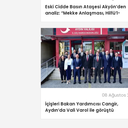
Eski Cidde Basın Ataşesi Akyön’den
analiz: “Mekke Anlaşması, Hilfü’l-
Fudul’un 21. Yüzyıl Versiyonu!”
08 Ağustos 
İçişleri Bakan Yardımcısı Cangir,
Aydın’da Vali Varol ile görüştü