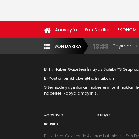
Anasayfa
Son Dakika
EKONOMİ
13:33
Taşımacılık
SON DAKİKA
Yazarlar
Diğer
17:15
Aksaray OS
Çocuklara B
Birlik Haber Gazetesi İmtiyaz Sahibi YS Grup 
16:00
Aksaray Esn
E-Posta : birlikhaber@hotmail.com
Aramaların
Sitemizde yayınlanan haberlerin telif hakları h
8:23
Aksaray Esn
haberleri kopyalamayınız.
11:30
Birlikhaber.
Haber Plat
Anasayfa
Künye
İletişim
Birlik Haber Gazetesi ile Aksaray Haberleri ve Son Da