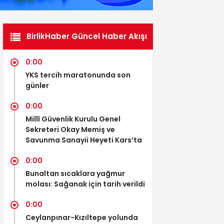
BirlikHaber Güncel Haber Akışı
0:00
YKS tercih maratonunda son
günler
0:00
Millî Güvenlik Kurulu Genel
Sekreteri Okay Memiş ve
Savunma Sanayii Heyeti Kars’ta
0:00
Bunaltan sıcaklara yağmur
molası: Sağanak için tarih verildi
0:00
Ceylanpınar-Kızıltepe yolunda