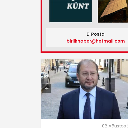
E-Posta
birlikhaber@hotmail.com
08 Ağustos 