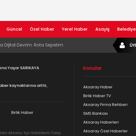
Güncel
Özel Haber
Yerel Haber
Asayiş
Belediye
ta Dijital Devrim: Rota Sepetim
ÜY
B Bölge Müdürü Makam Koltuğunu
ıraktı
adına Yaşar SARIKAYA
Konular
af Rehberi ile Google ve Yapay Zeka
da Öne Çıkın
aber kaynaklarına aittir,
Aksaray Haber
af Rehberi Hizmete Girdi
Birlik Haber TV
Aksaray Firma Rehberi
com Yayın Hayatına Başladı | Hızlı ve Akıllı
formu
Birlik Haber
SMS Bankası
Aksaray Haberleri
Aksaray Özel Haberler
kika Aksaray İlçe Haberlerini Takip