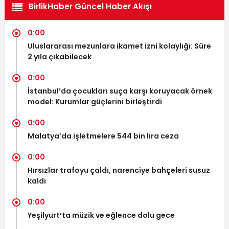
BirlikHaber Güncel Haber Akışı
0:00
Uluslararası mezunlara ikamet izni kolaylığı: Süre
2 yıla çıkabilecek
0:00
İstanbul’da çocukları suça karşı koruyacak örnek
model: Kurumlar güçlerini birleştirdi
0:00
Malatya’da işletmelere 544 bin lira ceza
0:00
Hırsızlar trafoyu çaldı, narenciye bahçeleri susuz
kaldı
0:00
Yeşilyurt’ta müzik ve eğlence dolu gece