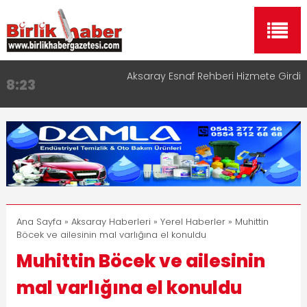
Aksaray Esnaf Rehberi Hizmete Girdi
8:23
Birlikhaber.com Yayın Hayatına Başladı | Hızlı ve
11:30
Akıllı Haber Platformu
Taşımacılıkta Dijital Devrim: Rota Sepetim
13:33
Aksaray OSB Bölge Müdürü Makam Koltuğunu
17:15
Çocuklara Bıraktı
Aksaray Esnaf Rehberi ile Google ve Yapay Zeka
16:00
Aramalarında Öne Çıkın
Ana Sayfa
»
Aksaray Haberleri
»
Yerel Haberler
» Muhittin
Böcek ve ailesinin mal varlığına el konuldu
Muhittin Böcek ve ailesinin
mal varlığına el konuldu