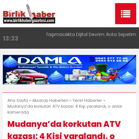
Taşımacılıkta Dijital Devrim: Rota Sepetim
13:33
Aksaray OSB Bölge Müdürü Makam Koltuğunu
17:15
Çocuklara Bıraktı
Aksaray Esnaf Rehberi ile Google ve Yapay Zeka
16:00
Aramalarında Öne Çıkın
Aksaray Esnaf Rehberi Hizmete Girdi
8:23
Birlikhaber.com Yayın Hayatına Başladı | Hızlı ve
11:30
Akıllı Haber Platformu
Ana Sayfa
»
Aksaray Haberleri
»
Yerel Haberler
»
Mudanya’da korkutan ATV kazası: 4 Kişi yaralandı, o anlar
kamerada
Mudanya’da korkutan ATV
kazası: 4 Kişi yaralandı, o