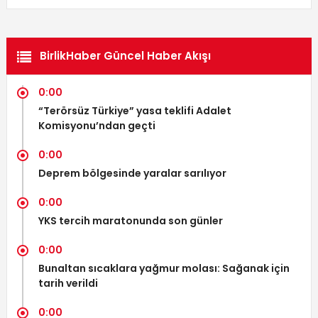
BirlikHaber Güncel Haber Akışı
0:00
“Terörsüz Türkiye” yasa teklifi Adalet
Komisyonu’ndan geçti
0:00
Deprem bölgesinde yaralar sarılıyor
0:00
YKS tercih maratonunda son günler
0:00
Bunaltan sıcaklara yağmur molası: Sağanak için
tarih verildi
0:00