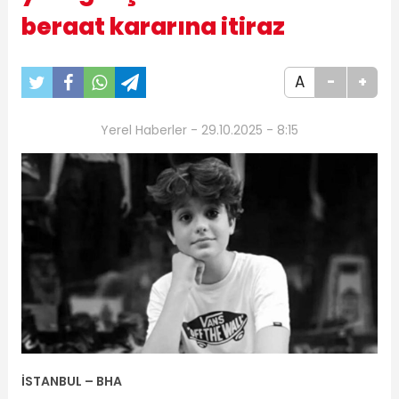
beraat kararına itiraz
A
-
+
Yerel Haberler - 29.10.2025 - 8:15
İSTANBUL – BHA