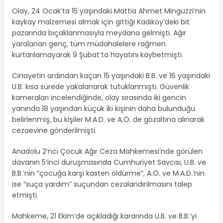
Olay, 24 Ocak’ta 15 yaşındaki Mattia Ahmet Minguzzi’nin
kaykay malzemesi almak için gittiği Kadıköy’deki bit
pazarında bıçaklanmasıyla meydana gelmişti. Ağır
yaralanan genç, tüm müdahalelere rağmen
kurtarılamayarak 9 Şubat’ta hayatını kaybetmişti.
Cinayetin ardından kaçan 15 yaşındaki B.B. ve 16 yaşındaki
U.B. kısa sürede yakalanarak tutuklanmıştı. Güvenlik
kameraları incelendiğinde, olay sırasında iki gencin
yanında 18 yaşından küçük iki kişinin daha bulunduğu
belirlenmiş, bu kişiler M.A.D. ve A.Ö. de gözaltına alınarak
cezaevine gönderilmişti.
Anadolu 2’nci Çocuk Ağır Ceza Mahkemesi’nde görülen
davanın 5’inci duruşmasında Cumhuriyet Savcısı, U.B. ve
B.B.’nin “çocuğa karşı kasten öldürme”, A.Ö. ve M.A.D.’nin
ise “suça yardım” suçundan cezalandırılmasını talep
etmişti.
Mahkeme, 21 Ekim’de açıkladığı kararında U.B. ve B.B.’yi