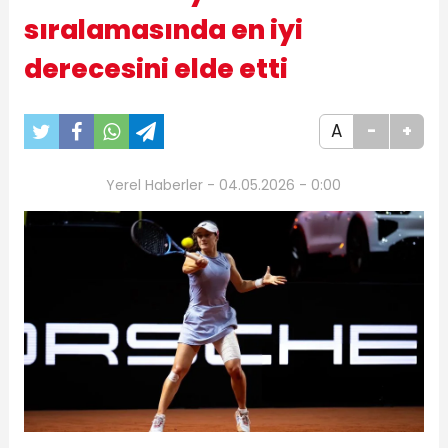
sıralamasında en iyi
derecesini elde etti
A
-
+
Yerel Haberler - 04.05.2026 - 0:00