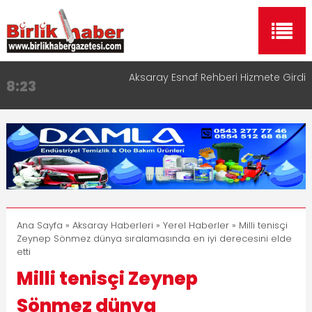
Aksaray Esnaf Rehberi Hizmete Girdi
8:23
Birlikhaber.com Yayın Hayatına Başladı | Hızlı ve
11:30
Akıllı Haber Platformu
Taşımacılıkta Dijital Devrim: Rota Sepetim
13:33
Aksaray OSB Bölge Müdürü Makam Koltuğunu
17:15
Çocuklara Bıraktı
Aksaray Esnaf Rehberi ile Google ve Yapay Zeka
16:00
Aramalarında Öne Çıkın
Ana Sayfa
»
Aksaray Haberleri
»
Yerel Haberler
» Milli tenisçi
Zeynep Sönmez dünya sıralamasında en iyi derecesini elde
etti
Milli tenisçi Zeynep
Sönmez dünya